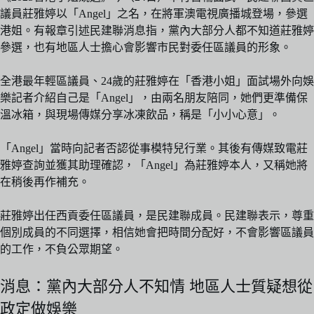
議員莊雅婷以「Angel」之名，在將軍澳電視廣播城登場，參選
港姐。有報章引述民建聯消息指，黨內大部分人都不知道莊雅婷
參選，也有地區人士擔心會影響市民對委任區議員的形象。
全港最年輕區議員、24歲的莊雅婷在「香港小姐」面試場外向娛
樂記者介紹自己是「Angel」，由兩名朋友陪同，她們更準備保
溫冰箱，與現場傳媒分享冰凍飲品，稱是「小小心意」。
「Angel」當時向記者否認從事模特兒行業。其後有傳媒致電莊
雅婷查詢並獲其助理確認，「Angel」為莊雅婷本人，又稱她將
在稍後再作補充。
莊雅婷出任西貢委任區議員，是民建聯成員。民建聯表示，尊重
個別成員的不同選擇，相信她會把時間分配好，不會影響區議員
的工作，不負公眾期望。
消息：黨內大部分人不知情 地區人士質疑想從
政定做娛樂