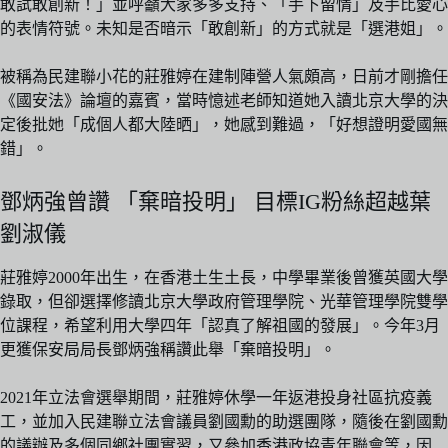
敢試敢創新！」並呼籲大家多多支持、「手下留情」及手比愛心
的表情符號。未知是否暗示「敢創新」的方式就是「選港姐」。
被稱為民建聯小花的莊雅婷在建制陣營人氣頗高，日前才剛擔任
《國安法》論壇的嘉賓，當時憶述老師知道她入讀北京大學的決
定後批她「成個人都大陸晒」，她感到難過，「好想證明愛國無
錯」。
鄧炳強曾讚 「棄暗投明」 目標IG粉絲超越葉
劉淑儀
莊雅婷2000年出生，在香港土生土長，中學畢業後曾獲英國大學
錄取，但卻選擇修讀北京大學政府管理學院、光華管理學院雙學
位課程，希望利用大學四年「認真了解祖國的發展」。今年3月
更獲保安局局長鄧炳強稱讚此舉「棄暗投明」。
2021年立法會選舉期間，莊雅婷休學一年返港投身社區抗疫義
工，並加入民建聯立法會議員劉國勳的助選團隊，隨後在劉國勳
的議辦及多個同鄉社團實習，又參加香港政協青年聯會等，因