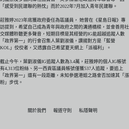
「感受到民建聯的熱忱」而於2022年7月加入青年民建聯。
莊雅婷2023年底獲政府委任為區議員， 她曾在《星島日報》專
訪提到，希望自己成為青年與政府之間的溝通橋樑，並會善用社
交媒體聆聽更多聲音，短期目標是其經營的IG能超越追蹤人數
「政界第一」的行會召集人葉劉淑儀，讚揚對方是「藍營
KOL」佼佼者，又透露自己希望夏天網上「派福利」。
截止今午，葉劉淑儀IG追蹤人數為3.4萬，莊雅婷的個人IG帳號
有4,313位粉絲、另一西貢區議員帳號僅獲537人追蹤，要追上
「政界第一」還有一段距離，未知參選港姐之路會否加速其「漲
粉」步伐。
關於我們
報道守則
私隱聲明