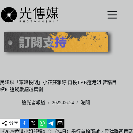
跳
至
主
要
內
容
民建聯「棄暗投明」小花莊雅婷 再投TVB選港姐 曾稱目
標IG追蹤數超越葉劉
追光者報道
2025-06-24
港聞
分享
《2025香港小姐競選》今（24日）舉行首輪面試，民建聯西貢區