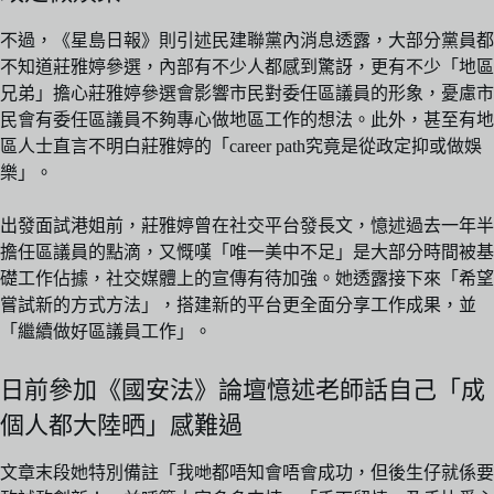
不過，《星島日報》則引述民建聯黨內消息透露，大部分黨員都
不知道莊雅婷參選，內部有不少人都感到驚訝，更有不少「地區
兄弟」擔心莊雅婷參選會影響市民對委任區議員的形象，憂慮市
民會有委任區議員不夠專心做地區工作的想法。此外，甚至有地
區人士直言不明白莊雅婷的「career path究竟是從政定抑或做娛
樂」。
出發面試港姐前，莊雅婷曾在社交平台發長文，憶述過去一年半
擔任區議員的點滴，又慨嘆「唯一美中不足」是大部分時間被基
礎工作佔據，社交媒體上的宣傳有待加強。她透露接下來「希望
嘗試新的方式方法」，搭建新的平台更全面分享工作成果，並
「繼續做好區議員工作」。
日前參加《國安法》論壇憶述老師話自己「成
個人都大陸晒」感難過
文章末段她特別備註「我哋都唔知會唔會成功，但後生仔就係要