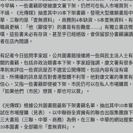
今早稱，一些書籍即使被康文署下架，仍然可在私人市場買到。
不過，《光傳媒》抽查其中10本下架書籍，發現大型連鎖書局中
華、三聯均是「查無資料」，商務則4本缺貨、6本查無資料，有
職員更稱：「他（鄺俊宇）的書是有些難度……」有獨立書店慨
嘆，這些書未必有存貨，甚至乎已經絕版，會保留部分書籍讓讀
者在店內閱讀。
有記者今日追問李家超，公共圖書館接連將一些與民主派人士有
關的書籍，包括非政治類書本下架。李家超強調，康文署有很多
準則來評估一些資訊是否不適宜公開傳閱，包括內容有沒有違
法、所傳播的訊息是否對香港整體不利等，他對康文署的專業有
信心，又指一些書籍即使被下架，市民仍可以在私人市場購買，
「如果他們（市民）想買，那也可以買」。
《光傳媒》根據公共圖書館最新下架書籍名單，抽出其中10本嘗
試在市場搜購（見表）。以中聯辦全資擁有的聯合出版集團旗下
三大書局（三聯、中華、商務）為例。在三聯、中華的網站搜索
10本圖書，全部顯示「查無資料」。