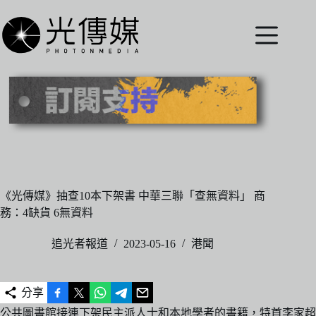
跳
至
主
要
內
容
《光傳媒》抽查10本下架書 中華三聯「查無資料」 商
務：4缺貨 6無資料
追光者報道
2023-05-16
港聞
分享
公共圖書館接連下架民主派人士和本地學者的書籍，特首李家超