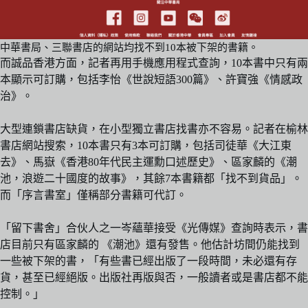
中華書局、三聯書店的網站均找不到10本被下架的書籍。
而誠品香港方面，記者再用手機應用程式查詢，10本書中只有兩
本顯示可訂購，包括李怡《世說短語300篇》、許寶強《情感政
治》。
大型連鎖書店缺貨，在小型獨立書店找書亦不容易。記者在榆林
書店網站搜索，10本書只有3本可訂購，包括司徒華《大江東
去》、馬嶽《香港80年代民主運勳口述歷史》、區家麟的《潮
池，浪遊二十國度的故事》，其餘7本書籍都「找不到貨品」。
而「序言書室」僅稱部分書籍可代訂。
「留下書舍」合伙人之一岑蘊華接受《光傳媒》查詢時表示，書
店目前只有區家麟的 《潮池》還有發售。他估計坊間仍能找到
一些被下架的書，「有些書已經出版了一段時間，未必還有存
貨，甚至已經絕版。出版社再版與否，一般讀者或是書店都不能
控制。」