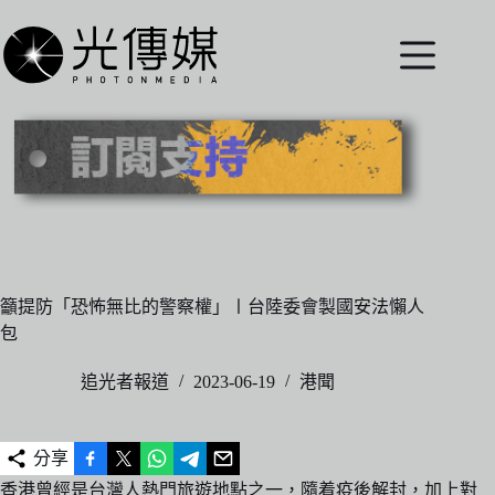
跳
至
主
要
內
容
籲提防「恐怖無比的警察權」〡台陸委會製國安法懶人
包
追光者報道
2023-06-19
港聞
分享
香港曾經是台灣人熱門旅遊地點之一，隨着疫後解封，加上對