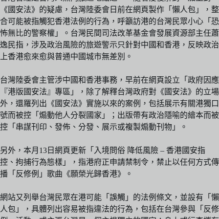
《國安法》的疑慮，台灣陸委會日前在網頁製作「懶人包」，整
合可能被指觸犯香港法例的行為，呼籲訪港的台灣民眾小心「恐
怖無比的警察權」。台灣民間司法改革基金會發展資源部主任蕭
逸民指，涉及政治風險的旅遊警示只針對中國和香港，反映政治
上香港愈來愈與普通中國城市無差別。
台灣陸委會主管涉中國和香港事務，早前在網頁設立「政府因應
『港版國安法』專區」，除了解釋台灣政府對《國安法》的立場
外，還羅列出《國安法》實施以來的案例，包括展示有關港獨口
號而被控「煽動他人分裂國家」；出版帶有政治隱喻的繪本而被
控「串謀刊印、發佈、分發、展示或複製煽動刊物」。
另外，本月13日網頁更新「入境問俗 降低風險 – 香港國安指
控、拘捕行為態樣」，指港府正申請禁制令，禁止以任何方式傳
播「反修例」歌曲《願榮光歸香港》。
網站又列舉台灣民眾在港可能「誤觸」的法例條文，並設有「懶
人包」，具體列出容易被指違法的行為，包括在台灣參與「反修