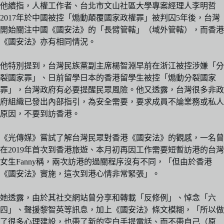
他續指，人權工作者、台北市文山社區大學專案經理人李明哲
2017年於中國被控「煽動顛覆國家政權罪」被判囚5年後，台灣
開始關注中國《國安法》的「長臂管轄」（域外管轄），而香港
《國安法》亦有相同情況。
他特別提到，台灣民族黨副主席楊智淵早前在浙江被控涉嫌「分
裂國家罪」、日前留學日本的香港留學生被控「煽動分裂國家
罪」，台灣政府有必要提醒民眾風險。他又透露，台灣很多非政
府組織已發出內部指引，為安全需要，要求成員不論業務或私人
原因，不要到訪香港。
《光傳媒》嘗試了解台灣民眾對香港《國安法》的觀感，一名曾
在2019年首次到香港旅遊、本月初再因工作需要短暫訪港的台灣
女生Fanny稱，兩次訪港的過關程序沒有不同，「但由於香港
《國安法》實施，這次到港心情非常緊張」。
她透露，由於其社交網站曾分享和轉載「反修例」、悼念「六
四」、聲援黎智英等訊息，加上《國安法》條文模糊，「所以做
了很多心理建設，也帶了新的空白手提電話、而不帶自己（原