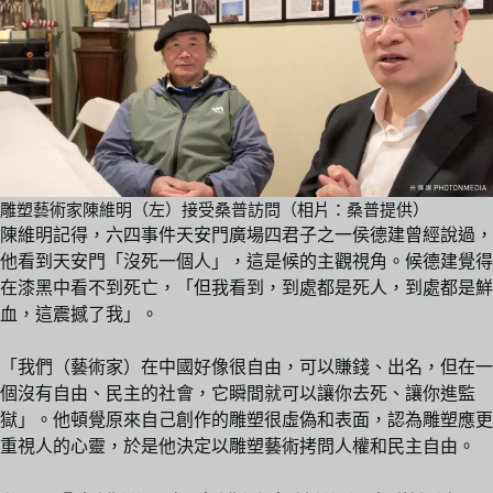
雕塑藝術家陳維明（左）接受桑普訪問（相片：桑普提供）
陳維明記得，六四事件天安門廣場四君子之一侯德建曾經說過，
他看到天安門「沒死一個人」，這是候的主觀視角。候德建覺得
在漆黑中看不到死亡，「但我看到，到處都是死人，到處都是鮮
血，這震撼了我」。
「我們（藝術家）在中國好像很自由，可以賺錢、出名，但在一
個沒有自由、民主的社會，它瞬間就可以讓你去死、讓你進監
獄」。他頓覺原來自己創作的雕塑很虛偽和表面，認為雕塑應更
重視人的心靈，於是他決定以雕塑藝術拷問人權和民主自由。