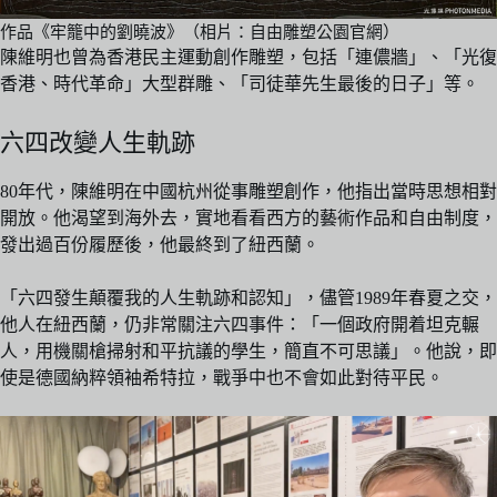
作品《牢籠中的劉曉波》（相片：自由雕塑公園官網）
陳維明也曾為香港民主運動創作雕塑，包括「連儂牆」、「光復
香港、時代革命」大型群雕、「司徒華先生最後的日子」等。
六四改變人生軌跡
80年代，陳維明在中國杭州從事雕塑創作，他指出當時思想相對
開放。他渴望到海外去，實地看看西方的藝術作品和自由制度，
發出過百份履歷後，他最終到了紐西蘭。
「六四發生顛覆我的人生軌跡和認知」，儘管1989年春夏之交，
他人在紐西蘭，仍非常關注六四事件：「一個政府開着坦克輾
人，用機關槍掃射和平抗議的學生，簡直不可思議」。他說，即
使是德國納粹領袖希特拉，戰爭中也不會如此對待平民。