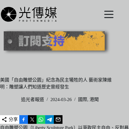
跳
至
主
要
內
容
美國「自由雕塑公園」紀念為民主犧牲的人 藝術家陳維
明：雕塑讓人們知道歷史曾經發生
追光者報道
2024-03-26
國際
,
港聞
分享
自由雕塑公園
（Liberty Sculpture Park）以爭取民主自由、反對暴