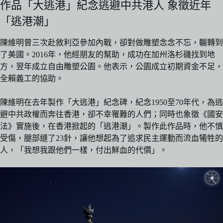
作品「大逃港」紀念逃避中共港人 象徵近年
「逃港潮」
陳維明曾三次赴敘利亞參加內戰，卻對做雕塑念念不忘，輾轉到
了美國。2016年，他經朋友的幫助，成功在加州洛杉磯找到地
方，翌年成立自由雕塑公園。他表示，公園成立初期資金不足，
全賴義工的協助。
陳維明在去年製作「大逃港」紀念碑，紀念1950至70年代，為逃
避中共政權而奔往香港，卻不幸罹難的人們；同時也象徵《國安
法》實施後，在香港掀起的「逃港潮」。製作此作品時，他不慎
受傷，腿部縫了23針，讓他想起為了追求民主運動而流血犧牲的
人，「我想我跟他們一樣，付出鮮血的代價」。