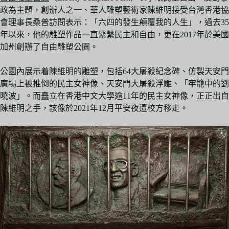
政為主題，創辦人之一、華人雕塑藝術家陳維明接受台灣香港協
會理事長桑普訪問表示：「六四的發生顛覆我的人生」，過去35
年以來，他的雕塑作品一直緊繫民主和自由，更在2017年於美國
加州創辦了自由雕塑公園。
公園內展示着陳維明的雕塑，包括64大屠殺紀念碑、仿製天安門
廣場上被推倒的民主女神像、天安門大屠殺浮雕、「牢籠中的劉
曉波」。而矗立在香港中文大學逾11年的民主女神像，正正出自
陳維明之手，該像於2021年12月平安夜遭校方移走。