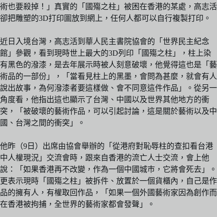
術也要殺掉！」真實的「國殤之柱」被困在香港的某處，高志活
卻把雕塑的3D打印圖放到網上，任何人都可以自行複製打印。
近日入境台灣，高志活到華人民主書院協會的「世界民主紀念
館」參觀，看到現時世上最大的3D列印「國殤之柱」，柱上染
有黑色的潑漆，是去年展示時被人刻意破壞，他覺得這也是「藝
術品的一部份」，「當看見柱上的黑墨，會問為甚麼，就會有人
說出故事，為何潑漆者要這樣做、會不同意這件作品」。從另一
角度看，他指出這也顯示了台灣、中國以及世界其他地方的衝
突，「被破壞的藝術作品，可以引起討論，這是關於藝術以及中
國、台灣之間的衝突」。
他昨（9日）出席由協會舉辦的「從港府對恥辱柱的查扣看台港
中人權現況」交流會時，跟來自香港的流亡人士交流，會上他
說：「如果香港再不改變，作為一個中國城巿，它將會死去」。
更表示現時「國殤之柱」被拆件、放置於一個貨櫃內，自己是作
品的擁有人，有權取回作品，「如果一個外國藝術家因為創作而
在香港被拘捕，全世界的藝術家都會發聲」。