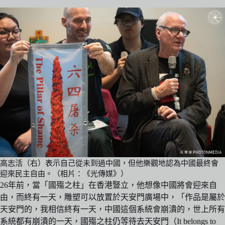
高志活（右）表示自己從未到過中國，但他樂觀地認為中國最終會
迎來民主自由。（相片：《光傳媒》）
26年前，當「國殤之柱」在香港豎立，他想像中國將會迎來自
由，而終有一天，雕塑可以放置於天安門廣場中，「作品是屬於
天安門的，我相信終有一天，中國這個系統會崩潰的，世上所有
系統都有崩潰的一天，國殤之柱仍等待去天安門（It belongs to