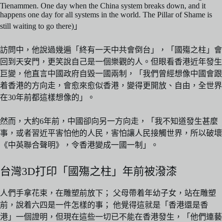
Tienammen. One day when the China system breaks down, and it
happens one day for all systems in the world. The Pillar of Shame is
still waiting to go there)」
訪問中，他說過幾遍「終有一天中共會倒台」，「國殤之柱」會
回到天安門，更笑說自己是一個樂觀的人。但眼看香港近年發生
巨變，他直言中國政府自毀一國兩制，「我們曾經想像中國會跟
着香港的方向走，會愈來愈似香港，變得更開放、自由，全世界
在30年前都這樣想像的」。
然而，大約6年前，中國卻向另一方向走，「我不知道發生甚麼
事，或者習近平害怕他的人民，害怕讓人民接觸世界，所以破壞
《中英聯合聲明》，令香港變成一國一制」。
台灣3D打印「國殤之柱」年前被潑漆
人們手拿花束，在雕塑前放下； 父母帶着年幼子女，站在雕塑
前，說着六四是一件怎樣的事； 他覺得這就是「香港還是香
港」一個證明，但現在這些一切已不能在香港發生，「他們連藝