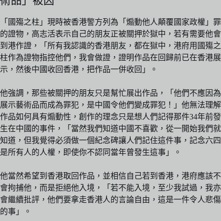
術品」被囚
「國殤之柱」現時被香港警方列為「煽動他人顛覆國家政權」罪
的證物，高志活表示自己的朋友正被關押於獄中，若有需要他會
到港作證，「所有我認識的香港朋友，都在獄中，港府用國殤之
柱作為證物指控他們，我會做證，證明作品在回歸前已在香港展
示，然後中國收回香港，把作品一併收回」。
他強調，那些被關押的朋友只是幫忙展出作品，「他們不應因為
展示藝術品而成為罪犯，是中國令他們變成罪犯！」他無法理解
作品如何具有煽動性，創作的理念只是想人們記得那件34年前發
生在中國的事件，「當然我們知道中國不喜歡，從一開始我們就
知道，但我覺得必須做一個紀念碑讓人們記住這件事，記念六四
是所有人的人權，即使你不認同當年曾發生這事」。
他當然希望到香港取回作品，並相信自己若到香港，港府應該不
會拘捕他，而是拒絕他入境，「若不能入境，至少我試過，我亦
會繼續批評，他們要拿走香港人的言論自由，這是一件令人悲傷
的事」。