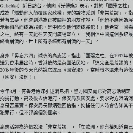
Galschiøt）近日訪台，他向《光傳媒》表示，對於「國殤之柱」
成為「煽動他人顛覆國家政權」罪的證物感到「非常荒謬」，指
若有需要，他會到港為正被關押的朋友作證，「他們不應因為展
示藝術品而成為罪犯，是中國令他們變成罪犯！」他希望「國殤
之柱」終有一天能在天安門廣場豎立，「我相信中國這個系統最
終會崩潰的，世上所有系統都有崩潰的一天」。
身穿「毋忘六四」襯衣的高志活，指出「國殤之柱」在1997年被
送到香港展出時，香港依然是英國殖民地，「這完全是荒謬的！
20多年後的今天竟然說它違反《國安法》，當時根本還未有這條
（國安）法例！」
今年8月，有香港傳媒引述消息指，警方國安處已對高志活制定
拘捕行動，高及後去信港府、保安局及國安處，要求對方澄清消
息是否屬實。保安局長鄧炳強回信指，拘捕任何人時會告知其干
犯罪行，但不評論個別個案。
高志活認為這個說法「非常荒謬」，「在歐洲，你有權知道自己