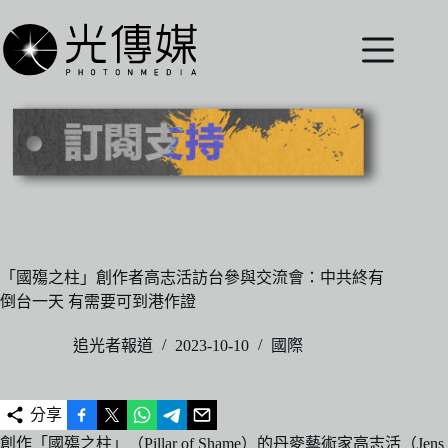
跳
至
主
要
內
容
「國殤之柱」創作者高志活訪台參與交流會：中共終有
倒台一天 有需要可到港作證
追光者報道
2023-10-10
國際
分享
創作「國殤之柱」（Pillar of Shame）的丹麥藝術家高志活（Jens