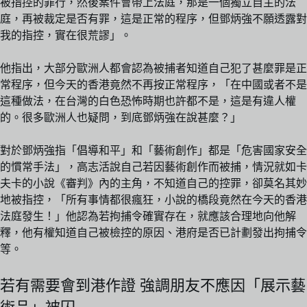
被指控的罪行，然後案件會帶上法庭，那是一個獨立自主的法
庭，再被裁定是否有罪，這是正常的程序，但鄧炳強不願透露對
我的指控，實在很荒謬」。
他指出，大部分歐洲人都會認為被捕者知道自己犯了甚麼罪是正
常程序，但今天的香港竟然不再按正常程序，「在中國或者不是
這種做法，在台灣的白色恐怖時期也許都不是，這是有違人權
的。很多歐洲人也疑問，到底鄧炳強在說甚麼？」
對於鄧炳強指「倡導和平」和「藝術創作」都是「危害國家安全
的慣常手法」，高志活說自己若因藝術創作而被捕，情況就如卡
夫卡的小說《審判》內的主角，不知道自己的控罪，卻莫名其妙
地被指控，「所有事情都很瘋狂，小說的橋段竟然在今天的香港
法庭發生！」他認為若拘捕令確實存在，就應該合理地向他解
釋，他有權知道自己被檢控的原因、港府是否已計劃發出拘捕令
等。
若有需要會到港作證 強調朋友不應因「展示藝