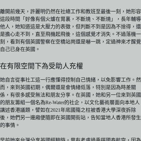
離開前幾天，許麗明仍然在社總工作和教班至最後一刻，她形容
這段時間「好像有個火爐在胃裏，不斷燒、不斷燒」，長年輔導
他人，她知道這是大壓力的表徵，但判斷不到是因為不捨得，還
是擔心走不到，直至飛機起飛後，這個感覺才消失。不過落機一
刻，看到有個英國警察在空橋站崗還是嚇一跳，定過神來才醒覺
自己已身在英國。
在有限空間下為受助人充權
她自言從事社工這一行應懂得控制自己情緒，以免影響工作。然
而，來到英國初期，偶爾還是會情緒低落，特別是因為時差關
係，有很多感受無法和朋友分享。在英國，她和另一位來到英國
的朋友籌組一個名為Re-Water的社企，以文化藝術層面向本地人
講述香港議題，譬如在2021年底國殤之柱被香港大學深夜拆除
後，她們另一邊廂便隨即在英國開街站，告知當地人香港所發生
的事情。
早前她來台灣分享英國經驗時，曾有考慮過乘搭國泰航空，因為