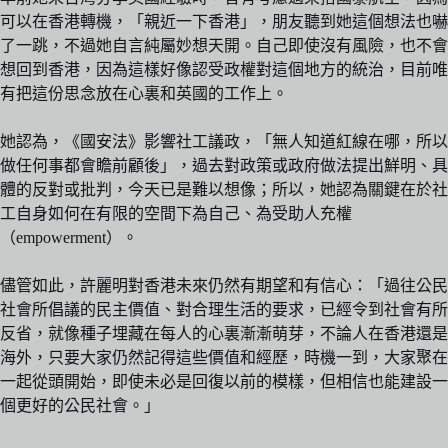
可以在香港轉機，「親近一下香港」，朋友聽到她這個想法也嚇
了一跳，不過她自言純屬妙想天開。自己即使沒有風險，也不會
想回到香港，因為這樣好像認受政權對這個地方的統治，目前唯
有把這份思念放在心裏和英國的工作上。
她認為，《國安法》影響社工議政，「無人知道紅線在哪，所以
做任何事都會瞻前顧後」，過去對政策或政府做法提出鮮明、具
體的反對或批判，今天已是難以想像；所以，她認為關鍵在於社
工自身如何在有限的空間下為自己、為受助人充權
（empowerment）。
儘管如此，許麗明對香港未來仍然有期望和有信心：「過往公民
社會所倡議的民主價值、對合理生活的要求，已經令到社會有所
反省，就像種子埋藏在每人的心裏漸漸萌芽，不論人在香港還是
海外，只要大家仍然記得這些價值和經歷，時機一到，大家聚在
一起從頭開始，即使未必是回復以前的模樣，但相信也能建設一
個更好的公民社會。」