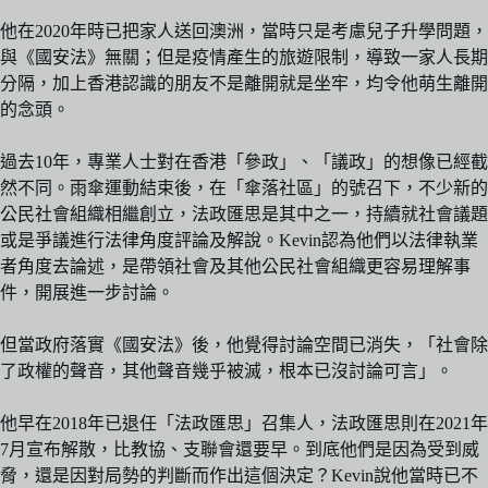
他在2020年時已把家人送回澳洲，當時只是考慮兒子升學問題，
與《國安法》無關；但是疫情產生的旅遊限制，導致一家人長期
分隔，加上香港認識的朋友不是離開就是坐牢，均令他萌生離開
的念頭。
過去10年，專業人士對在香港「參政」、「議政」的想像已經截
然不同。雨傘運動結束後，在「傘落社區」的號召下，不少新的
公民社會組織相繼創立，法政匯思是其中之一，持續就社會議題
或是爭議進行法律角度評論及解說。Kevin認為他們以法律執業
者角度去論述，是帶領社會及其他公民社會組織更容易理解事
件，開展進一步討論。
但當政府落實《國安法》後，他覺得討論空間已消失，「社會除
了政權的聲音，其他聲音幾乎被滅，根本已沒討論可言」。
他早在2018年已退任「法政匯思」召集人，法政匯思則在2021年
7月宣布解散，比教協、支聯會還要早。到底他們是因為受到威
脅，還是因對局勢的判斷而作出這個決定？Kevin說他當時已不