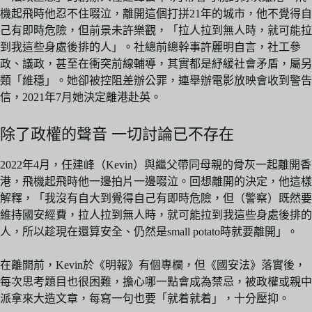
機起飛時他忍不住啜泣，離開這個打拼21年的城市，他不覺得自
己有即時危險，但前景未許樂觀，「拉人拉到無人時，就可能拉
到我這些身處後排的人」。社總前總幹事許麗明自言，社工參
政、議政，甚至在衝突前線輔導，其實都是紓緩社會矛盾，屬另
類「維穩」。她卻被控阻差辦公罪，連舉辦電影放映會收到警告
信，2021年7月她決定離港赴英。
除了政權的聲音 一切討論已不存在
2022年4月，任建峰（Kevin）與繼父帶同母親的骨灰一起離開香
港，飛機起飛時他一邊拍片一邊啜泣。回想離開的決定，他這樣
解釋，「我沒有自大到覺得自己有即時危險，但（警察）既然要
維持國安經費，拉人拉到無人時，就可能拉到我這些身處後排的
人，所以趁現在還算安全、仍然是small potato時就要離開」。
在離開前，Kevin於《明報》有個專欄，但《國安法》落實後，
每次思考題目也很困難，擔心哪一點會成為禁忌，被政權或親中
派拿來大造文章，每寫一句也要「就着就着」，十分壓抑。