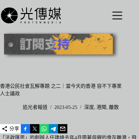
跳
至
主
要
內
容
香港公民社會瓦解專題 之二｜當今天的香港 容不下專業
人士議政
追光者報道
2023-05-25
深度
,
港聞
,
離散
分享
「法政匯思」的創辦人任建峰去年4月帶著母親的骨灰離港，飛