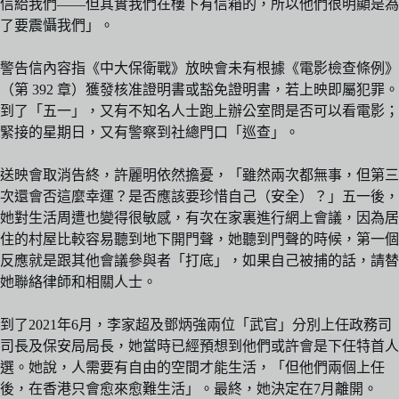
信給我們——但其實我們在樓下有信箱的，所以他們很明顯是為
了要震懾我們」。
警告信內容指《中大保衛戰》放映會未有根據《電影檢查條例》
（第 392 章）獲發核准證明書或豁免證明書，若上映即屬犯罪。
到了「五一」，又有不知名人士跑上辦公室問是否可以看電影；
緊接的星期日，又有警察到社總門口「巡查」。
送映會取消告終，許麗明依然擔憂，「雖然兩次都無事，但第三
次還會否這麼幸運？是否應該要珍惜自己（安全）？」五一後，
她對生活周遭也變得很敏感，有次在家裏進行網上會議，因為居
住的村屋比較容易聽到地下開門聲，她聽到門聲的時候，第一個
反應就是跟其他會議參與者「打底」，如果自己被捕的話，請替
她聯絡律師和相關人士。
到了2021年6月，李家超及鄧炳強兩位「武官」分別上任政務司
司長及保安局局長，她當時已經預想到他們或許會是下任特首人
選。她說，人需要有自由的空間才能生活，「但他們兩個上任
後，在香港只會愈來愈難生活」。最終，她決定在7月離開。