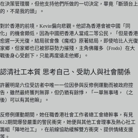
在決策管理層，但他支持他們所做的一切決定，畢竟「斷頭台上
的，不是我的頭」。
對於香港的前境，Kevin偏向悲觀。他認為香港會被中國「同
化」的機會頗低，因為中國把香港人當成二等公民，「但是香港
愈遲一天光復，結局就會像《魔戒》原著結局，即使哈比人光復
家鄉，但家鄉也已被邪惡勢力摧殘，主角佛羅多（Frodo）在大
戰後身心受創下，只能再度遠走他鄉」。
認清社工本質 思考自己、受助人與社會關係
許麗明是六位受訪者中唯一一位因參與反修例運動而被政府控
告，雖然最終獲判無罪，但仍猶有餘悸，「一單無事啫，（之
後）可以有其他嘛」。
反修例運動期間，她任職香港社會工作者總工會總幹事，有見
612期間爆發嚴重的警民衝突，她便與其他工會理事及熱心社工
籌組「陣地社工」，在前線協助緩解雙方衝突、提供情緒支援
等。