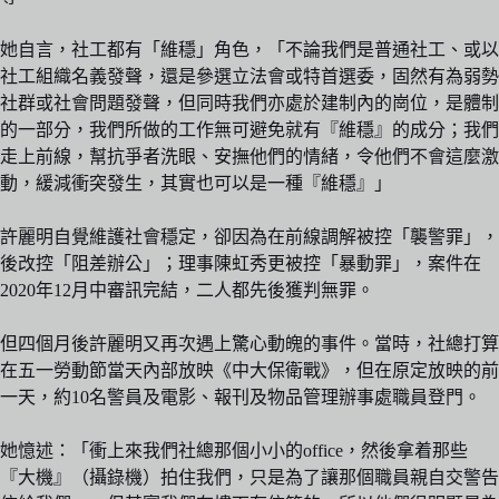
她自言，社工都有「維穩」角色，「不論我們是普通社工、或以
社工組織名義發聲，還是參選立法會或特首選委，固然有為弱勢
社群或社會問題發聲，但同時我們亦處於建制內的崗位，是體制
的一部分，我們所做的工作無可避免就有『維穩』的成分；我們
走上前線，幫抗爭者洗眼、安撫他們的情緒，令他們不會這麼激
動，緩減衝突發生，其實也可以是一種『維穩』」
許麗明自覺維護社會穩定，卻因為在前線調解被控「襲警罪」，
後改控「阻差辦公」；理事陳虹秀更被控「暴動罪」，案件在
2020年12月中審訊完結，二人都先後獲判無罪。
但四個月後許麗明又再次遇上驚心動魄的事件。當時，社總打算
在五一勞動節當天內部放映《中大保衛戰》，但在原定放映的前
一天，約10名警員及電影、報刊及物品管理辦事處職員登門。
她憶述：「衝上來我們社總那個小小的office，然後拿着那些
『大機』（攝錄機）拍住我們，只是為了讓那個職員親自交警告