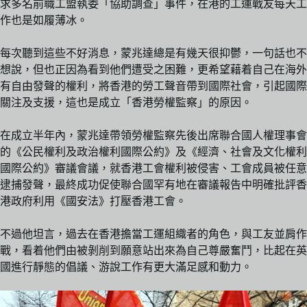
求多名前職工盟執委「協助調查」事件，在港的工運戰友每天工
作也是如履薄冰。
每次聽到這些不好消息，蒙兆達總是有幾天很抑鬱，一句話也不
想說，但也正因為看到他們遭受之困難，更希望藉着自己在海外
有自由發聲的權利，將香港的勞工聲音帶到國際社會，引起國際
關注及支援，這也是成立「香港勞權監察」的原因。
在成立半年內，蒙兆達帶領勞權監察先後出席聯合國人權理事會
的《公民權利及政治權利國際公約》及《經濟、社會及文化權利
國際公約》審議會議，就香港工會權利被侵害、工會成員被任意
逮捕發聲，最終成功促使聯合國罕有地在審議報告中明確批評香
港政府利用《國安法》打壓香港工會。
不過他坦言，過去在香港擔當工運組織者的角色，與工友並肩作
戰，看着他們由被剝削到願意站出來為自己尊嚴奮鬥，比起在英
國進行靜態的倡議、游說工作有更大滿足感和動力。