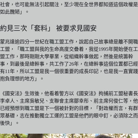
社會，也可能無法引起關注，至少現在全世界都知道這個政權是
如此醜陋」。
約見三次「套料」 被要求見國安
蒙兆達逾四分一世紀在職工盟工作，說起自己故事總是離不開職
工盟，「職工盟與我的生命高度交疊着，我從1995年開始便在工
盟工作，那時剛剛大學畢業，從組織幹事做起，然後是統籌幹
事，到最後是總幹事，共工作了26年，在總幹事這個位置都已經
有11年，所以工盟是我一個很重要的成長印記，也是我一直實踐
抱負理想的地方」。
《國安法》生效後，他看着警方以《國安法》拘捕前工盟秘書長
李卓人、主席吳敏兒、支聯會主席鄒幸彤、前主席何俊仁等，他
已經預想到職工盟是下一個被針對的目標，「對政權而言，有群
眾基礎，志在推動獨立工運的工盟是他們的眼中釘，必須除之而
後快」。