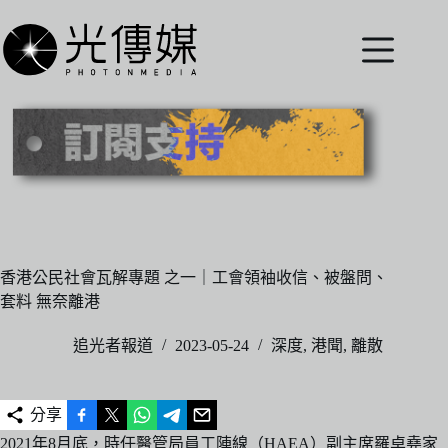
跳
至
主
要
內
容
香港公民社會瓦解專題 之一｜工會領袖收信、被盤問、
套料 無奈離港
追光者報道
2023-05-24
深度
,
港聞
,
離散
分享
2021年8月底，時任醫管局員工陣線（HAEA）副主席羅卓堯家