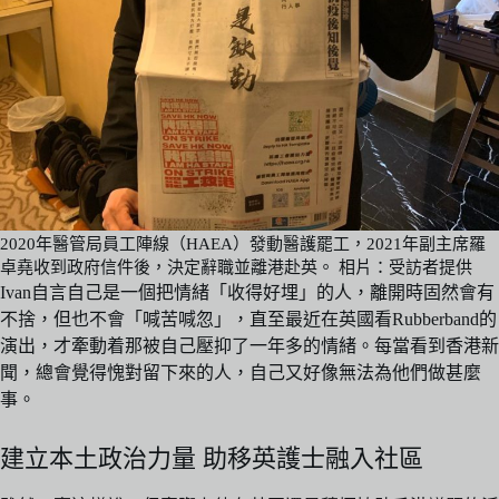
2020年醫管局員工陣線（HAEA）發動醫護罷工，2021年副主席羅
卓堯收到政府信件後，決定辭職並離港赴英。 相片：受訪者提供
Ivan自言自己是一個把情緒「收得好埋」的人，離開時固然會有
不捨，但也不會「喊苦喊忽」，直至最近在英國看Rubberband的
演出，才牽動着那被自己壓抑了一年多的情緒。每當看到香港新
聞，總會覺得愧對留下來的人，自己又好像無法為他們做甚麼
事。
建立本土政治力量 助移英護士融入社區