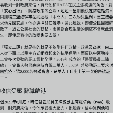
裏收到一封政府來信，質問他和HAEA在民主派初選的角色、對
「安心出行」、防疫政策等立場，短短一星期他決定辭職離港。
同期職工盟總幹事蒙兆達被「中間人」三次約見盤問，更直接要
求他見國安處。他亦選擇辭任離港。蒙兆達說，即使公民團體解
散了，過去公民社會的聯繫、市民對合理生活的期望不會就此消
失，即使是微小的改變也要去做。
「獨立工運」就是指的就是不依附任何政權、政黨及商家，由工
人從下而上以民主方式組織起來的抗爭運動。而反送中運動後，
工會多次發動的罷工震動全港。2019年成立的「醫管局員工陣
線」，會員人數最高峰時直飆二萬人，2020年曾發動罷工要求封
關抗疫，獲8,000名醫護響應，是華人工運史上第一次的醫護罷
工。
收信受壓 辭職離港
但2021年8月底，時任醫管局員工陣線副主席羅卓堯（Ivan）收
到一封港府來信，令他承受極大壓力。他透露，信中質問他和