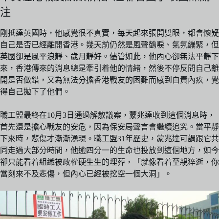
注
剛抵達英國時，他感覺很不真實，每天起來張開雙眼，都會懷疑
自己是否已經離開香港。幾天前仍然是風聲鶴唳、氣氛繃緊，但
英國卻是風平浪靜、歲月靜好。儘管如此，他內心卻無法平靜下
來，香港傳來的消息總是牽引着他的情緒，然後不停反問自己離
開是否做錯，又為無法分擔香港戰友的困難而感到自責內疚，覺
得自己拋下了他們。
職工盟最終在10月3日通過解散議案，蒙兆達收到這個消息時，
首先還是擔心戰友的安危，因為保安局聲言會繼續追究。當平靜
下來時，悲傷才漸漸湧現。職工盟31年歷史，蒙兆達可謂跟它共
同走過大部分時間，他逾四分一的生命也投放到這個地方，如今
卻只能看着組織被政權硬生生的埋葬，「就像看着至親猝逝，你
當刻來不及悲傷，但內心已經被挖空一個大洞」。