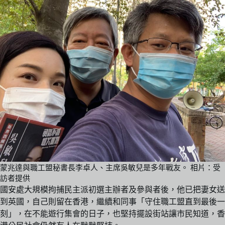
蒙兆達與職工盟秘書長李卓人、主席吳敏兒是多年戰友。 相片：受
訪者提供
國安處大規模拘捕民主派初選主辦者及參與者後，他已把妻女送
到英國，自己則留在香港，繼續和同事「守住職工盟直到最後一
刻」，在不能遊行集會的日子，也堅持擺設街站讓市民知道，香