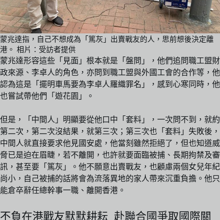
蒙兆達指，自己不想成為「篤灰」出賣戰友的人，思前想後決定離
港。 相片：受訪者提供
蒙兆達形容這些「見面」根本就是「盤問」，他們追問職工盟財
政來源、李卓人的角色，亦問到職工盟與外國工會的合作等，他
認為這是「擺明車馬要為李卓人羅織罪名」，感到心寒同時，他
也嘗試帶他們「遊花園」。
但是，「中間人」明顯要從他口中「套料」，一次問不到，就約
第二次，第二次沒結果，就第三次；第三次也「套料」失敗後，
中間人就直接要求他見國安處，他當刻雖然拒絕了，但也知道威
脅已是迫在眉睫，若不離開，也許就要面臨被捕、長期拘禁及審
訊，甚至要「篤灰」。他不願意出賣戰友，也顧慮兩個女兒年紀
尚小，自己被捕的話將會為流落異地的家人帶來沉重負擔。他只
能倉卒辭任總幹事一職、離開香港。
不負在港戰友默默耕耘 赴聯合國爭取國際關