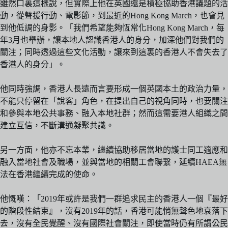
雖然口裏這樣說，但實際上他在英國還是積極協助香港議題的活
動，從聲援行動、電影節，到最近的Hong Kong March，也會見
到他低調的身影。「我們希望能夠恆常化Hong Kong March，每
年3月也舉辦，讓本地人認識香港人的身分，加深他們對我們的
關注；同時透過這些文化活動，讓來到這裏的香港人不會失去了
香港人的身分」。
他同時強調，香港人長遠而言要形成一個英國本土的政治力量，
不能只停留在「說客」角色，在提出自己的視角同時，也要關注
和參與本地公共事務、融入本地社群；然而這需要港人組織之間
建立互信，不斷溝通凝聚共識。
另一方面，他亦不忘本業，繼續協助移居當地的護士同工適應和
融入當地社會及職場，並與當地的相關工會聯繫，延續HAEA無
法在香港繼續完成的使命。
他慨嘆：「2019年或許是我們一群追求民主的香港人一個『最好
的階段性結束』，沒有2019年的話，香港可能悄無聲色地衰落下
去，沒有全民覺醒、沒有國際社會關注，即使當時仍有所謂公民