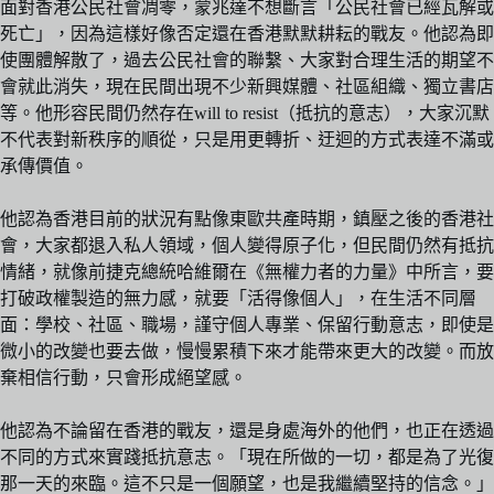
面對香港公民社會凋零，蒙兆達不想斷言「公民社會已經瓦解或
死亡」，因為這樣好像否定還在香港默默耕耘的戰友。他認為即
使團體解散了，過去公民社會的聯繫、大家對合理生活的期望不
會就此消失，現在民間出現不少新興媒體、社區組織、獨立書店
等。他形容民間仍然存在will to resist（抵抗的意志），大家沉默
不代表對新秩序的順從，只是用更轉折、迂迴的方式表達不滿或
承傳價值。
他認為香港目前的狀況有點像東歐共產時期，鎮壓之後的香港社
會，大家都退入私人領域，個人變得原子化，但民間仍然有抵抗
情緒，就像前捷克總統哈維爾在《無權力者的力量》中所言，要
打破政權製造的無力感，就要「活得像個人」，在生活不同層
面：學校、社區、職場，謹守個人專業、保留行動意志，即使是
微小的改變也要去做，慢慢累積下來才能帶來更大的改變。而放
棄相信行動，只會形成絕望感。
他認為不論留在香港的戰友，還是身處海外的他們，也正在透過
不同的方式來實踐抵抗意志。「現在所做的一切，都是為了光復
那一天的來臨。這不只是一個願望，也是我繼續堅持的信念。」