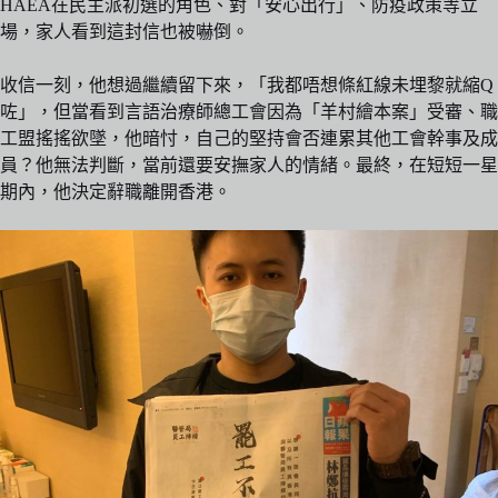
HAEA在民主派初選的角色、對「安心出行」、防疫政策等立
場，家人看到這封信也被嚇倒。
收信一刻，他想過繼續留下來，「我都唔想條紅線未埋黎就縮Q
咗」，但當看到言語治療師總工會因為「羊村繪本案」受審、職
工盟搖搖欲墜，他暗忖，自己的堅持會否連累其他工會幹事及成
員？他無法判斷，當前還要安撫家人的情緒。最終，在短短一星
期內，他決定辭職離開香港。