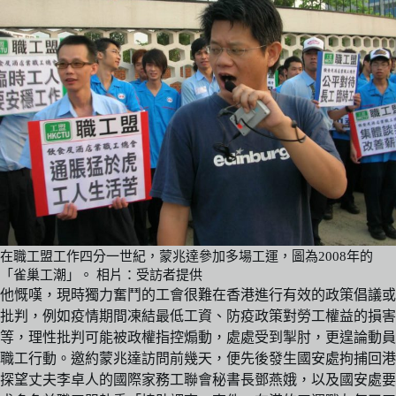
在職工盟工作四分一世紀，蒙兆達參加多場工運，圖為2008年的
「雀巢工潮」。 相片：受訪者提供
他慨嘆，現時獨力奮鬥的工會很難在香港進行有效的政策倡議或
批判，例如疫情期間凍結最低工資、防疫政策對勞工權益的損害
等，理性批判可能被政權指控煽動，處處受到掣肘，更遑論動員
職工行動。邀約蒙兆達訪問前幾天，便先後發生國安處拘捕回港
探望丈夫李卓人的國際家務工聯會秘書長鄧燕娥，以及國安處要