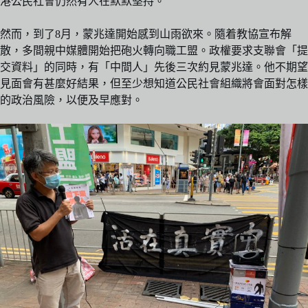
港公民社會仍然有人在默默堅持。
然而，到了8月，蒙兆達開始感到山雨欲來。隨着教協宣布解
散，多間親中媒體開始把砲火轉向職工盟。政權要求支聯會「提
交資料」的同時，有「中間人」先後三次約見蒙兆達。他不期望
見面會有甚麼好結果，但至少想知道公民社會組織將會面對怎樣
的政治風險，以便及早應對。