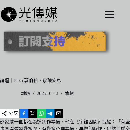
跳
至
主
要
內
容
論壇｜Pazu 薯伯伯．家臻安息
論壇
2025-01-13
論壇
分享
邵家臻一直都在為道別作準備，他在《字裡囚間》提過：「有些
事無論做過幾多次，有幾多心理準備，再做的時候，仍然百感交