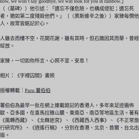
now, we won’t say goodbye, we will look for you in rainbow.」
（〈墓碑〉）他引述：「遺忘不僅危險，也構成侵犯；遺忘死
者，猶如第二度殘殺他們。」（〈奧斯維辛之後〉）家臻每憫他
人，故眾皆銘記於心。
人雖去而樓不空，花開花謝，雖有其時，但石牆因其而華，曾經
綻放。
家臻，一切如你所言，心照不宣，安息！
相片：《字裡囚間》書照
授權轉載：
Pazu 薯伯伯
薯伯伯為最早一批在網上連載遊記的香港人，多年來足迹遍佈
歐、亞多國，在喜馬拉雅山麓、東南亞、南亞等地區生活。著有
《風轉西藏》、《北韓迷宮》、《西藏西人西事》、《不正常旅
行研究所》、《逍遙行稿》，分別在香港、北京、首爾、台北出
版。