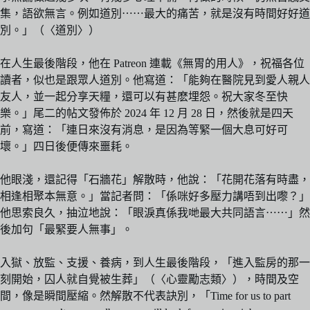
集，語欲無言。例如道別⋯⋯最大的痛苦，就是沒有時間好好道
別。」（〈道別〉）
在人生最後階段，他在 Patreon 連載《無胃的用人》，祝福各位
讀者，似也是跟眾人道別。他寫道：「能夠在醫院見到愛人親人
友人，並一起分享天糧，還可以有甚麽埋怨。祝大家冬至快
樂。」尾二的帖文發佈於 2024 年 12 月 28 日，然後就是四天
前，寫道：「連日來沒有消息，是因為等緊一個大息可好可
壞。」四日後便傳來噩耗。
他眼淺，還記得「石牆花」解散時，他說：「花開花落有時盡，
相逢相聚本無意。」當記者問：「係咪好多壓力講唔到出嚟？」
他思索良久，抽泣地說：「眼淚真係我哋最大共同語言⋯⋯」然
後加句「最緊要人無事」。
入獄、放監、支援、養病，到人生最後階段，「進入監房的那一
刻開始，囚人就自覺被生葬」（〈心靈勵志類〉），時間及空
間，像是瞬間壓縮。然解散不代表訣別，「Time for us to part