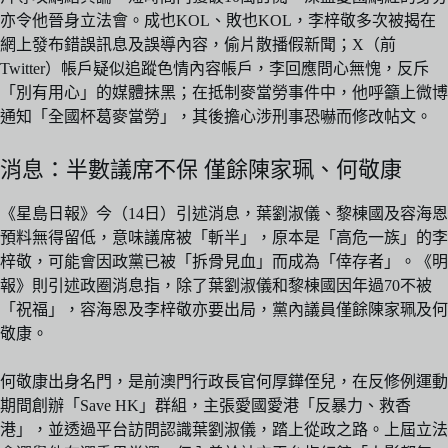
亦令他晉身立法會。成也KOL、敗也KOL，李梓敬多次被揭在
網上發布錯誤訊息及誤導內容，偷片散播假新聞；X（前
Twitter）帳戶疑似追蹤色情內容帳戶，李回應問心無愧，反斥
「別有用心」的媒體抹黑；在抵制麥當勞事件中，他呼籲上微博
通知「全國杯葛麥當勞」，其後擔心涉刑事恐嚇而修改帖文。
消息：半數議席不保 僅餘陳家珮、何敬康
《星島日報》今（14日）引述消息，葉劉淑儀、黎棟國及容海恩
預料無得留低，意味議席被「斬半」，原本是「高危一族」的李
梓敬，可能會因政黨已被「拆骨見血」而成為「倖存者」。《明
報》則引述政圈消息指，除了葉劉淑儀和黎棟國因年過70不被
「祝福」，容海恩及李梓敬亦要出局，黨內議員僅餘陳家珮及何
敬康。
何敬康出身名門，是前澳門行政長官何厚鏵侄兒，在反修例運動
期間創辦「Save HK」群組，主張愛國愛港「反暴力、救香
港」，並透過平台訪問認識葉劉淑儀，踏上從政之路。上屆立法