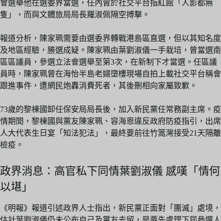
會選舉他在選委界當選，任內曾於社交平台指紅館「人影都無
隻」，而與文體旅局局長羅淑佩隔空搏擊。
報道分析，陳家珮需要由選委界轉戰港島區直選，但以其知名度
及地區經驗，勝選成疑。陳家珮由葉劉淑儀一手栽培，曾當選南
區區議員，參選立法會選舉至第3次，在新制下才當選。任區議
員時，陳家珮曾在海怡半島老婦墮樓現場自拍上載社交平台稱會
跟進事件，遭網民炮轟消費死者，其後刪相向家屬致歉。
73歲的黎棟國卸任保安局局長後，加入新民黨任常務副主席。疫
情期間，黎棟國與黨友陳家珮、容海恩違反政府防疫指引，出席
人大代表生日宴「知法犯法」，最終要前往竹篙灣接受21天隔離
檢疫。
政界消息：高官私下同情葉劉淑儀 感嘆「情何
以堪」
《明報》報道引述政界人士指出，新民黨正面對「團滅」處境，
估計葉劉淑儀仍未公布自己及黨友去留，是要先處理下屆參選人