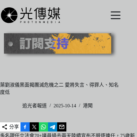
跳
至
主
要
內
容
葉劉淑儀黑面揭團滅危機之二 愛將失言、得罪人、知名
度低
追光者報道
2025-10-14
港聞
分享
多名現任立法會70+議員過去兩天陸續宣布不競逐連任，75歲新