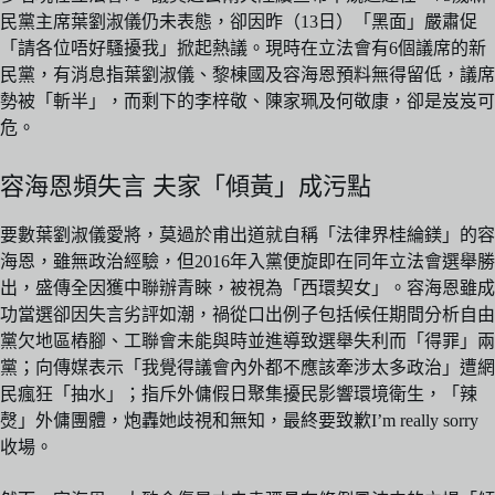
民黨主席葉劉淑儀仍未表態，卻因昨（13日）「黑面」嚴肅促
「請各位唔好騷擾我」掀起熱議。現時在立法會有6個議席的新
民黨，有消息指葉劉淑儀、黎棟國及容海恩預料無得留低，議席
勢被「斬半」，而剩下的李梓敬、陳家珮及何敬康，卻是岌岌可
危。
容海恩頻失言 夫家「傾黃」成污點
要數葉劉淑儀愛將，莫過於甫出道就自稱「法律界桂綸鎂」的容
海恩，雖無政治經驗，但2016年入黨便旋即在同年立法會選舉勝
出，盛傳全因獲中聯辦青睞，被視為「西環契女」。容海恩雖成
功當選卻因失言劣評如潮，禍從口出例子包括候任期間分析自由
黨欠地區樁腳、工聯會未能與時並進導致選舉失利而「得罪」兩
黨；向傳媒表示「我覺得議會內外都不應該牽涉太多政治」遭網
民瘋狂「抽水」；指斥外傭假日聚集擾民影響環境衛生，「辣
㷫」外傭團體，炮轟她歧視和無知，最終要致歉I’m really sorry
收場。