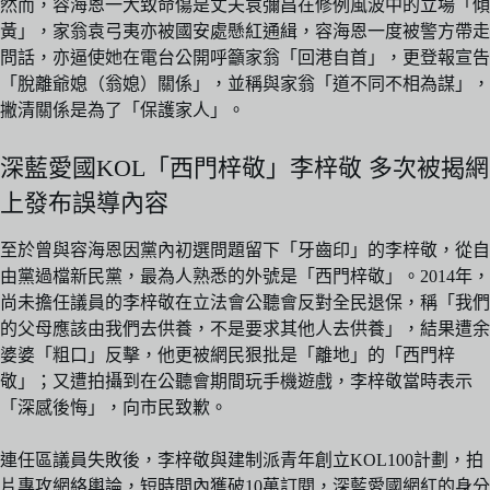
然而，容海恩一大致命傷是丈夫袁彌昌在修例風波中的立場「傾
黃」，家翁袁弓夷亦被國安處懸紅通緝，容海恩一度被警方帶走
問話，亦逼使她在電台公開呼籲家翁「回港自首」，更登報宣告
「脫離爺媳（翁媳）關係」，並稱與家翁「道不同不相為謀」，
撇清關係是為了「保護家人」。
深藍愛國KOL「西門梓敬」李梓敬 多次被揭網
上發布誤導內容
至於曾與容海恩因黨內初選問題留下「牙齒印」的李梓敬，從自
由黨過檔新民黨，最為人熟悉的外號是「西門梓敬」。2014年，
尚未擔任議員的李梓敬在立法會公聽會反對全民退保，稱「我們
的父母應該由我們去供養，不是要求其他人去供養」，結果遭余
婆婆「粗口」反擊，他更被網民狠批是「離地」的「西門梓
敬」；又遭拍攝到在公聽會期間玩手機遊戲，李梓敬當時表示
「深感後悔」，向市民致歉。
連任區議員失敗後，李梓敬與建制派青年創立KOL100計劃，拍
片專攻網絡輿論，短時間內獲破10萬訂閱，深藍愛國網紅的身分