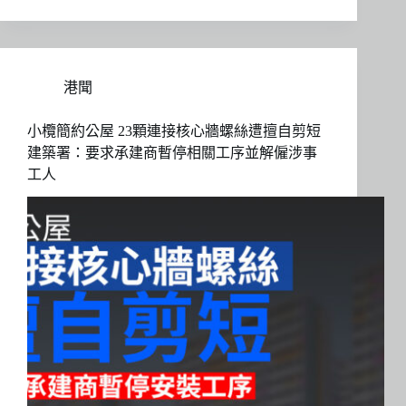
港聞
小欖簡約公屋 23顆連接核心牆螺絲遭擅自剪短
建築署：要求承建商暫停相關工序並解僱涉事
工人