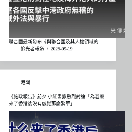
聯合國最新發布《與聯合國及其人權領域的…
追光者報道
2025-09-19
港聞
《施政報告》前夕 小紅書掀熱烈討論「為甚麼
來了香港後沒有感覺那麼繁華」