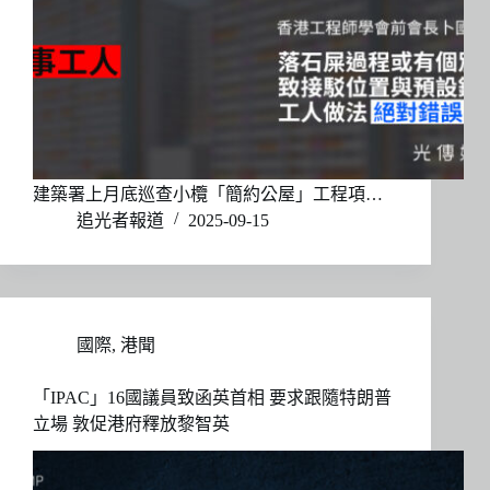
建築署上月底巡查小欖「簡約公屋」工程項…
追光者報道
2025-09-15
國際
,
港聞
「IPAC」16國議員致函英首相 要求跟隨特朗普
立場 敦促港府釋放黎智英