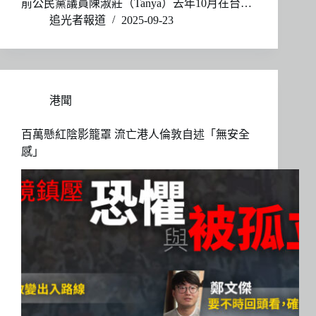
前公民黨議員陳淑莊（Tanya）去年10月在台…
追光者報道
2025-09-23
港聞
百萬懸紅陰影籠罩 流亡港人倫敦自述「無安全
感」