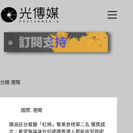
跳
至
主
要
內
容
分類
港聞
國際
,
港聞
陳淑莊台餐廳「紅棉」奪美食榜第二名 獲獎感
言：希望無論身在何處嘅香港人都能收到我呢