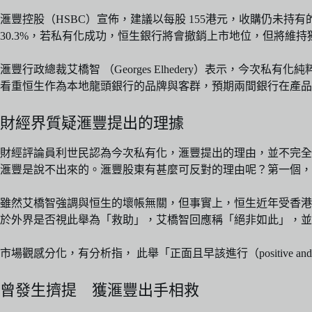
滙豐控股（HSBC）宣佈，建議以每股 155港元，收購仍未持有的恒
30.3%，若私有化成功，恒生銀行將會撤銷上市地位，但將維
滙豐行政總裁艾橋智 （Georges Elhedery）表示，
看重恒生作為本地龍頭銀行的品牌與客群，預期兩間銀行在產品
財經界質疑滙豐提出的理據
財經評論員利世民認為今次私有化，滙豐提出的理由，並不完全
滙豐是說不出來的。滙豐股東有甚麼可反對的理由呢？第一個，
雖然艾橋智強調與恒生的壞帳無關，但事實上，恒生近年受香港與內
於外界是否視此舉為「救助」，艾橋智回應稱「絕非如此」，並
市場觀感分化，有分析指， 此舉「正面且早該進行（positive 
曾發生擠提 獲滙豐出手相救