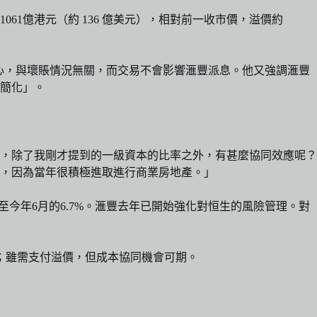
1061億港元（約 136 億美元），相對前一收市價，溢價約
景的信心，與壞賬情況無關，而交易不會影響滙豐派息。他又強調滙豐
簡化」。
，除了我剛才提到的一級資本的比率之外，有甚麼協同效應呢？
，因為當年很積極進取進行商業房地產。」
升至今年6月的6.7%。滙豐去年已開始強化對恒生的風險管理。對
先天問題；雖需支付溢價，但成本協同機會可期。