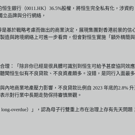
生銀行（0011.HK）36.5%股權，將恒生完全私有化，涉資約 
持獨立品牌與分行網絡，
今次私有化純粹是基於戰略考慮而做出的商業決定，展現集團對香港前
製造與跨境網絡上可進一步看齊，但會對恒生實施「額外精簡與
合理：「除非你已經是很具體可識別到恒生可給予甚麼協同效應
聽聞恒生似有不良貸款、不良資產頗多。沒錯，是同行入面最多
地商業地產壓力影響，不良貸款比例自 2023 年底的2.8% 
表示對行業中長期走勢保持審慎樂觀。
and long-overdue）」，認為母子行雙重上市在治理上存有