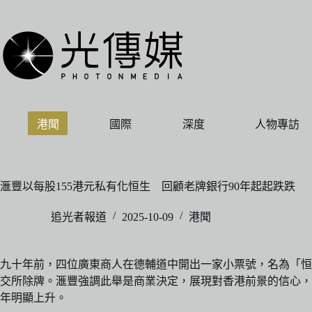
跳
至
主
要
內
容
港聞
國際
深度
人物專訪
滙豐以每股155港元私有化恒生 回顧老牌銀行90年起起跌跌
追光者報道
2025-10-09
港聞
九十年前，四位廣東商人在德輔道中開出一家小票號，名為「恒
交所除牌。滙豐強調此舉是商業決定，展現對香港前景的信心，
年明顯上升。