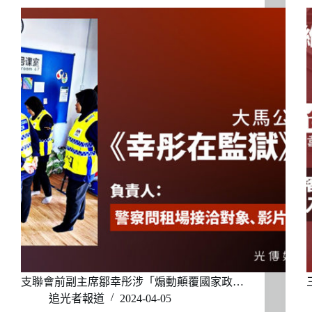
支聯會前副主席鄒幸彤涉「煽動顛覆國家政…
追光者報道
2024-04-05