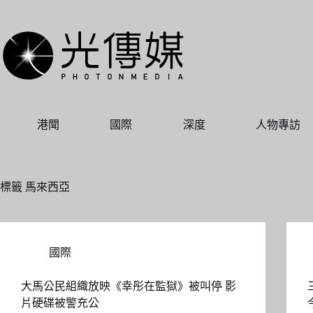
跳
至
主
要
內
容
港聞
國際
深度
人物專訪
標籤
馬來西亞
國際
大馬公民組織放映《幸彤在監獄》被叫停 影
片硬碟被警充公