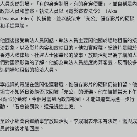
人員突然到場，「有的身穿制服，有的身穿便服」，並自稱是內
政部人員和警察。執法人員以《電影審查法令》（Akta
Penapisan Filem）拘捕他，並以該法令「充公」儲存影片的硬碟
和手提電腦。
他隨後接受執法人員問話，執法人員主要問他關於場地租借的接
洽對象，以及影片內容和放映目的。他如實解釋，紀錄片是關於
香港人權律師、社運人士鄒幸彤的故事，放映活動是為了增加人
們對國際形勢的了解。他認為執法人員態度尚算客氣，反而較多
追問場地租借的接洽人員。
李成鋼的電腦在盤問後獲發還，惟儲存影片的硬碟仍被扣留。他
坦言不知道日後能否取回被「充公」的硬碟。他在被捕當天下午
4點45分獲釋，今個月需到內政部報到，才能知道當局進一步行
動，「看會被罰款，還是提控上庭」。
至於小組會否繼續舉辦放映活動，李成鋼表示未有決定，需與成
員討論後才能回應。