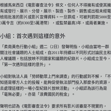
根據馬來西亞《電影審查法令》條文，任何人不得擁有或使其擁
有或發行、展示、分發，展示、製造、製作、銷售或出租未經電
檢局批准的影片或影片宣傳資料。一旦罪成，可被判罰款5000至
3萬令吉（約8300至5萬港幣），或監禁最高3年，或兩者兼施。
小組：首次遇到這樣的意外
「柔南黃色行動小組」週二（2日）發聲明指，小組由當地一群
關注社會議題的人士組成，自2011年持續以不同形式討論民主和
人權議題，包括放映不同國家和議題的紀錄片。小組成立至今，
「第一次遇到這樣的意外」。
小組對執法人員「勞師動眾上門來調查」的行動感到不解，「不
知道是哪方人士的投報，能夠促使執法部門投入那麼多的資源，
去處理這樣的一場小型紀錄片放映活動」。小組認為該行為是
「毫無必要」，亦是「浪費國民的稅金」。
聲明也認為《電影審查法令》要求所有影片送審是不現實的，