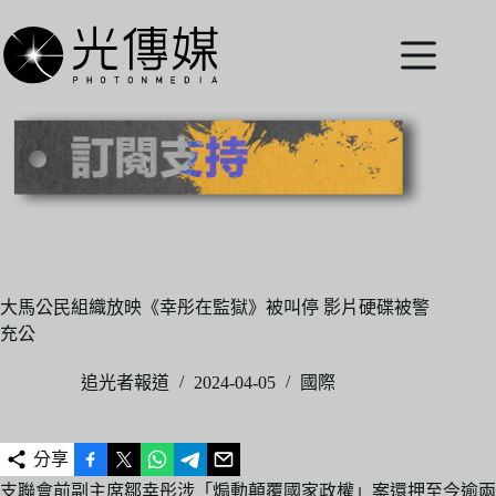
跳
至
主
要
內
容
大馬公民組織放映《幸彤在監獄》被叫停 影片硬碟被警
充公
追光者報道
2024-04-05
國際
分享
支聯會前副主席鄒幸彤涉「煽動顛覆國家政權」案還押至今逾兩