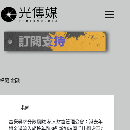
跳
至
主
要
內
容
標籤
金融
港聞
富豪尋求分散風險 私人財富管理公會：港去年
資金淨流入額按年跌8成 新加坡開戶比例增至7