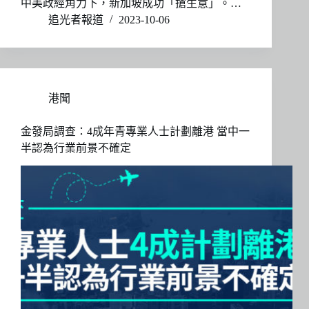
中美政經角力下，新加坡成功「搶生意」。…
追光者報道
2023-10-06
港聞
金發局調查：4成年青專業人士計劃離港 當中一
半認為行業前景不確定