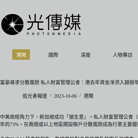
跳
至
主
要
內
容
港聞
國際
深度
人物專訪
富豪尋求分散風險 私人財富管理公會：港去年資金淨流入額按年
追光者報道
2023-10-06
港聞
中美政經角力下，新加坡成功「搶生意」。私人財富管理公會（
年的73%，在兩個或以上地區開設賬戶分散風險成為行業主要趨勢。