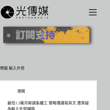
跳
至
主
要
內
容
標籤
輸入外勞
港聞
最低1.3萬月薪請紮鐵工 需略懂讀寫英文 遭質疑
為輸入外勞鋪路