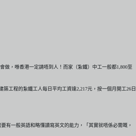
會做，喺香港一定請唔到人！而家（紮鐵）中工一般都1,800至
築工程的紮鐵工人每日平均工資達2,217元，按一個月開工26日
鐵工不需要有一般英語和略懂讀寫英文的能力，「其實就唔係必需嘅，