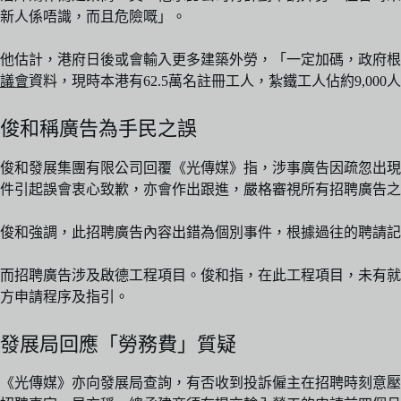
新人係唔識，而且危險嘅」。
他估計，港府日後或會輸入更多建築外勞，「一定加碼，政府根
議會
資料，現時本港有62.5萬名註冊工人，紮鐵工人佔約9,000人
俊和稱廣告為手民之誤
俊和發展集團有限公司回覆《光傳媒》指，涉事廣告因疏忽出現
件引起誤會衷心致歉，亦會作出跟進，嚴格審視所有招聘廣告之
俊和強調，此招聘廣告內容出錯為個別事件，根據過往的聘請記
而招聘廣告涉及啟德工程項目。俊和指，在此工程項目，未有就
方申請程序及指引。
發展局回應「勞務費」質疑
《光傳媒》亦向發展局查詢，有否收到投訴僱主在招聘時刻意壓