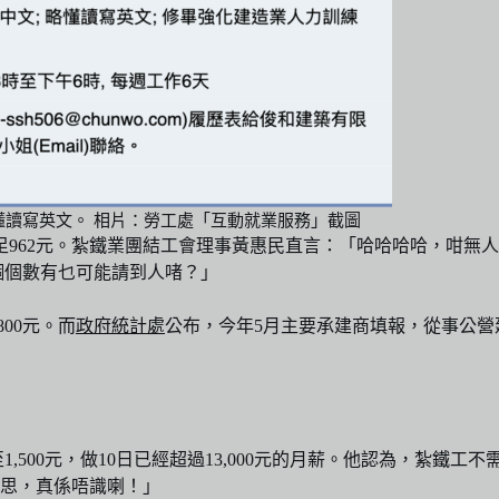
需略懂讀寫英文。 相片：勞工處「互動就業服務」截圖
足962元。紮鐵業團結工會理事黃惠民直言：「哈哈哈哈，咁無人
你嗰個數有乜可能請到人啫？」
00元。而
政府統計處
公布，今年5月主要承建商填報，從事公營建
1,500元，做10日已經超過13,000元的月薪。他認為，紮
思，真係唔識喇！」