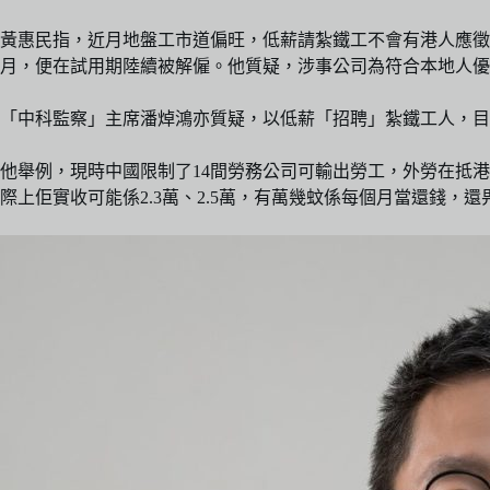
黃惠民指，近月地盤工市道偏旺，低薪請紮鐵工不會有港人應徵，
月，便在試用期陸續被解僱。他質疑，涉事公司為符合本地人優
「中科監察」主席潘焯鴻亦質疑，以低薪「招聘」紮鐵工人，目
他舉例，現時中國限制了14間勞務公司可輸出勞工，外勞在抵
際上佢實收可能係2.3萬、2.5萬，有萬幾蚊係每個月當還錢，