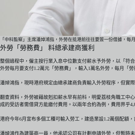
「中科監察」主席潘焯鴻指，外勞在抵港前往往要簽一份借據，每月
外勞「勞務費」 料總承建商獲利
整個過程中，僱主按行業入息中位數支付薪水予外勞，以「符合
外勞每月要支付1.2萬元「勞務費」，輸入1萬名外勞，每月「勞
潘焯鴻指，現時港府規定由總承建商負責輸入外勞程序，但實際
翻查資料，外勞被藉故剋扣薪水早有前科，明愛荔枝角職工中心
成的受訪者需借貸方能繳付費用。以兩年合約為例，費用界乎4,8
港府今年6月宣布多個工種可輸入勞工，建造業設1.2萬個配額，首
潘焯鴻作為建築商一員，他承認公司有計劃申請外勞，但暫時未