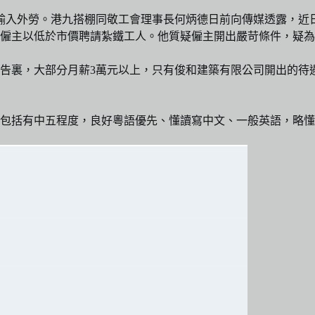
輸入外勞。港九搭棚同敬工會理事長何炳德日前向傳媒透露，近
亦有僱主以低於市價聘請紮鐵工人。他質疑僱主開出嚴苛條件，疑
，大部分月薪3萬元以上，只有俊和建築有限公司開出的待遇特別低
包括有中五程度，良好粵語優先、懂讀寫中文、一般英語，略懂讀