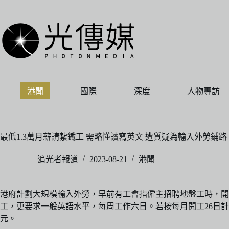
跳
至
主
要
內
容
港聞
國際
深度
人物專訪
最低1.3萬月薪請紮鐵工 需略懂讀寫英文 遭質疑為輸入外勞鋪路
追光者報道
2023-08-21
港聞
港府計劃大規模輸入外勞，早前有工會指僱主招聘地盤工時，開出
工，更要求一般英語水平，每周工作六日。若按每月開工26日計算
元。