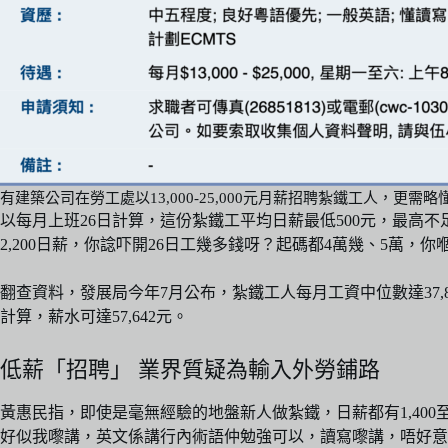
有建築公司在勞工處以13,000-25,000元月薪招聘紮鐵工人，更
以每月上班26日計算，這份紮鐵工平均日薪最低500元，最高不
2,200日薪，你諗吓開26日工幾多錢呀？起碼都4萬幾、5萬，
翻查資料，發展局今年7月公布，紮鐵工人每月工資中位數達37,8
計算，薪水可達57,642元。
低薪「招聘」 業界質疑為輸入外勞鋪路
黃惠民指，即使是毫無經驗的地盤新人做紮鐵，日薪都有1,400至
好似我嚟講，英文係講行內術語仲勉強可以，讀寫嚟講，唔好意