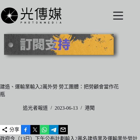
跳
至
主
要
內
容
建造、運輸業輸入2萬外勞 勞工團體：把勞顧會當作花
瓶
追光者報道
2023-06-13
港聞
分享
政府今（13日）下午公布計劃輸入2萬名建造業及運輸業外勞計