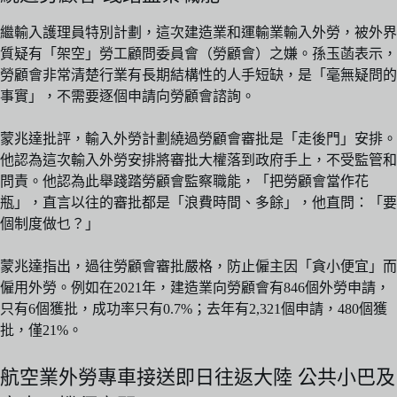
繼輸入護理員特別計劃，這次建造業和運輸業輸入外勞，被外界
質疑有「架空」勞工顧問委員會（勞顧會）之嫌。孫玉菡表示，
勞顧會非常清楚行業有長期結構性的人手短缺，是「毫無疑問的
事實」，不需要逐個申請向勞顧會諮詢。
蒙兆達批評，輸入外勞計劃繞過勞顧會審批是「走後門」安排。
他認為這次輸入外勞安排將審批大權落到政府手上，不受監管和
問責。他認為此舉踐踏勞顧會監察職能，「把勞顧會當作花
瓶」，直言以往的審批都是「浪費時間、多餘」，他直問：「要
個制度做乜？」
蒙兆達指出，過往勞顧會審批嚴格，防止僱主因「貪小便宜」而
僱用外勞。例如在2021年，建造業向勞顧會有846個外勞申請，
只有6個獲批，成功率只有0.7%；去年有2,321個申請，480個獲
批，僅21%。
航空業外勞專車接送即日往返大陸 公共小巴及