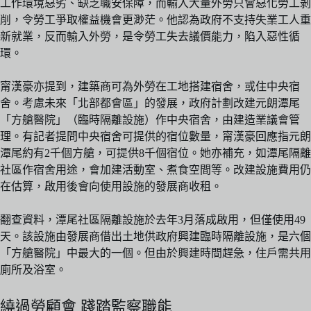
工作環境惡劣、缺乏職安保障，而輸入大量外勞只會惡化勞工剝
削，令勞工爭取權益機會更渺茫。他認為政府不支持失業工人重
新就業，反而輸入外勞，是令勞工失去議價能力，陷入惡性循
環。
甯漢豪亦提到，建築商可為外勞在工地搭建宿舍，或住中央宿
舍。考慮未來「北部都會區」的發展，政府計劃改建元朗潭尾
「方艙醫院」（臨時隔離設施）作中央宿舍，由建造業議會管
理。有記者提問中央宿舍可提供的宿位數量，甯漢豪回應指元朗
潭尾約有2千個方艙，可提供8千個宿位。她亦補充，如潭尾隔離
社區作宿舍用途，會加建活動室、煮食空間等。改建設施費用仍
在估算，啟用後會向使用設施的發展商收租。
翻查資料，潭尾社區隔離設施於去年3月落成啟用，但僅使用49
天。該設施由發展商借出土地供政府興建臨時隔離設施，是六個
「方艙醫院」中最大的一個。但由於興建時間趕急，住戶需共用
廁所及浴室。
繞過勞顧會 踐踏監察職能