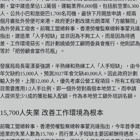
劃，當中建造業佔1.2萬個，運輸業界8,000個，包括航空業6,300
人、公共小巴和旅遊巴1,700名司機，最快下月開放申請，經兩
個月審批外勞便可來港。政府更計劃改建元朗潭尾「方艙醫院」
為外勞員工宿舍。前職工盟總幹事、香港勞權監察總幹事蒙兆達
指出，建造業「人手短缺」並非因為不夠工人，而是因為待遇
差、工作環境惡劣。而計劃繞過勞工顧問委員會推行，他則認為
等於「把勞顧會當作花瓶」。
發展局局長甯漢豪強調，半熟練和熟練工人「人手短缺」，由今
年欠缺約15,000人，預測2027年會欠缺40,000人。因此政府計劃
輸入外勞，上限12,000 人，優先考慮公營工程項目。所有工程項
目需要應用1:2人手比例，即一個外勞對兩個本地勞工。而申請
人提供至少1成的獲批輸入配額，作為本地勞工額外培訓名額。
15,700人失業 改善工作環境為根本
前職工盟總幹事、香港勞權監察總幹事蒙兆達指出，今年首季建
造業的失業人數為15,700，而行業人手短缺主要因薪酬待遇差、