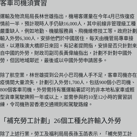
客車司機須實習
運輸及物流局局長林世雄指出，機場客運量在今年4月已恢復疫
情前一半，預計現時人手仍缺16,000人，其中前線非管理級工種
嚴重缺人，例如地勤、機艙服務員、飛機維修技工等。政府計劃
輸入外勞6,300人，安排他們於中國居住，每天由機管局專車接
送，以港珠澳大橋即日來回。有記者提問指，安排是否只針對來
自中國的外勞，財政司副司長黃偉綸指出，計劃不針對中國外
勞，但因地域鄰近，最後或以中國外勞申請居多。
除了航空業，林世雄提到公共小巴司機人手不足，客車司機亦在
疫情間大量流失，計劃引入外勞1,700人，包括900個小巴司機、
800個客車司機。外勞需持有獲運輸署認可的非本地私家車或輕
型貨車駕駛牌照一年或以上，並需參與約10至12小時的實習訓
練，令司機熟習香港交通規則和駕駛路線。
「補充勞工計劃」26個工種允許輸入外勞
除了上述行業，勞工及福利局局長孫玉菡表示，「補充勞工計