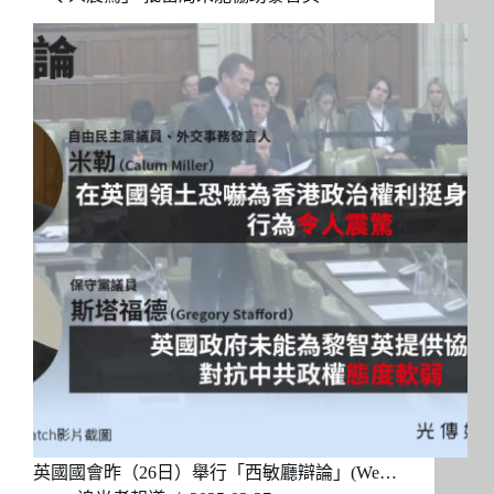
英國國會昨（26日）舉行「西敏廳辯論」(We…