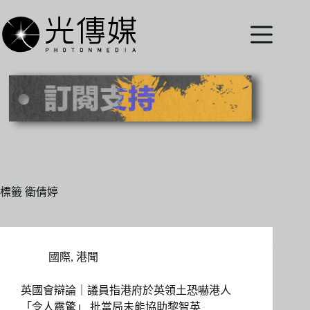
跳
至
主
要
內
容
標籤
衛倩婷
國際
,
港聞
英國會辯論｜議員指港府於英領土恐嚇港人
「令人震驚」 批當局未能協助黎智英