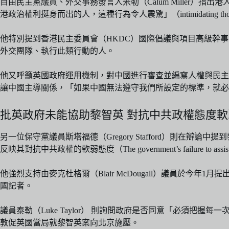
自由民主黨議員、外交事務發言人米勒（Calum Miller
港政治權利挺身而出的人，這種行為令人震驚」（intimidating those who have st
他特別提到香港民主委員會（HKDC）國際倡議與項目高級幹
外交團隊、執行此類行動的人。
他又呼籲英國政府運用機制，對中國進行審查並編寫人權與民主
讓中國主導關係，「如果中國無法遵守我們所設定的標準，就必
批英政府未能協助黎智英 對抗中共政權態度軟
另一位保守黨議員斯塔福德（Gregory Stafford）則在
反映其對抗中共政權的軟弱態度（The government’s failure to assist him speak
他強烈支持由麥克杜格爾（Blair McDougall）議員
國記者。
議員泰勒（Luke Taylor） 則詢問政府是否同意「必須把握每
敦促英國當局就黎智英案向北京施壓。