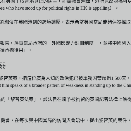
）指出港人在英國爭取香港真正的民主，卻被懸賞通緝，港府竟然認
ood up for political rights in HK is appalling）。
事劉珈汶在英國遭到的跨境鎮壓，表示希望英國當局能夠保證採
報告，落實當局承諾的「外國影響力註冊制度」，並將中國列入
須承擔後果」。
弱
辯論中提到黎智英案，指這位廣為人知的政治犯已被單獨囚禁超過1,5
s of a broader pattern of weakness in standing up to the Ch
於今年1月提出的「黎智英法案」，該法旨在賦予被拘留的英國記者法
一次機會，在每次與中國當局的訪問與會晤中，提出黎智英的案件，並要求