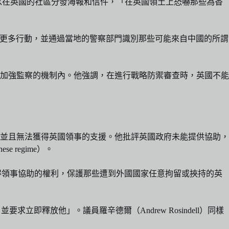
為可以在英國的社區分發海報和信件，「在英國領土上恐嚇那些為香
取更多行動，並通過當地的警察部門識別那些可能來自中國的所謂
加強監察的機制內。他強調，在進行戰略防禦審查時，英國不能
00天，並且無法獲得英國領事的支援。他批評英國政府未能提供協助，
inese regime）。
律上獲得領事協助的權利，保護那些遭到外國國家任意拘留或挾持的英
立即釋放他」。議員羅辛德爾（Andrew Rosindell）同樣