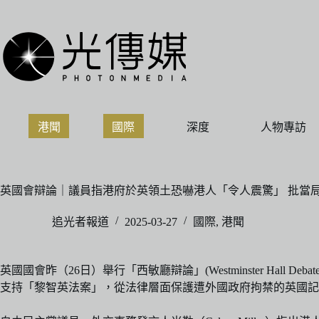
跳
至
主
要
內
容
港聞
國際
深度
人物專訪
英國會辯論｜議員指港府於英領土恐嚇港人「令人震驚」 批當
追光者報道
2025-03-27
國際
,
港聞
英國國會昨（26日）舉行「西敏廳辯論」(Westminster H
支持「黎智英法案」，從法律層面保護遭外國政府拘禁的英國記