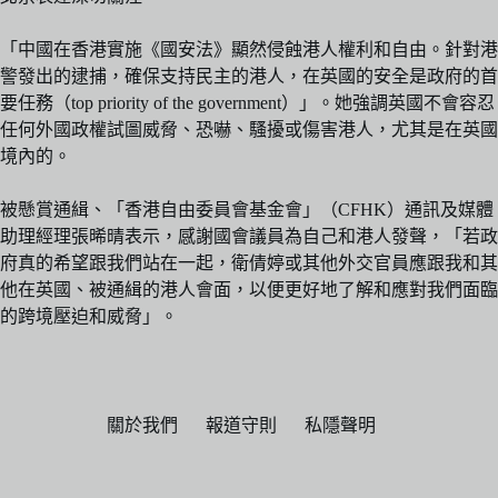
「中國在香港實施《國安法》顯然侵蝕港人權利和自由。針對港
警發出的逮捕，確保支持民主的港人，在英國的安全是政府的首
要任務（top priority of the government）」。她強調英國不會容忍
任何外國政權試圖威脅、恐嚇、騷擾或傷害港人，尤其是在英國
境內的。
被懸賞通緝、「香港自由委員會基金會」（CFHK）通訊及媒體
助理經理張晞晴表示，感謝國會議員為自己和港人發聲，「若政
府真的希望跟我們站在一起，衛倩婷或其他外交官員應跟我和其
他在英國、被通緝的港人會面，以便更好地了解和應對我們面臨
的跨境壓迫和威脅」。
關於我們
報道守則
私隱聲明