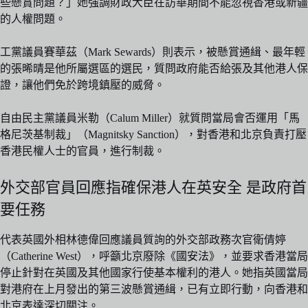
些懸賞問題？」她強調財政大臣在訪華期間不能忽視香港或新疆
的人權問題。
工黨議員賽華茲（Mark Sewards）則表示，被懸賞通緝、最年輕
的張晞晴是他所屬選區的選民，質問政府能否給張及其他港人保
證，讓他們免於跨境鎮壓的威脅。
自由民主黨議員米勒（Calum Miller）就質問當局會否運用「馬
格尼茨基制裁」（Magnitsky Sanction），對香港和北京負責打壓
香港民權人士的官員，進行制裁。
外交部官員回應指確保港人在英安全 是政府首
要任務
代表英國外相林德偉回應議員質詢的外交部政務次官衛倩婷
（Catherine West），呼籲北京廢除《國安法》，並要求香港當局
停止針對在英國及其他國家行使基本權利的港人。她指英國當局
對港府在上月發出的第三波懸賞通緝，已有立即行動，向香港和
北京表達深切關注。