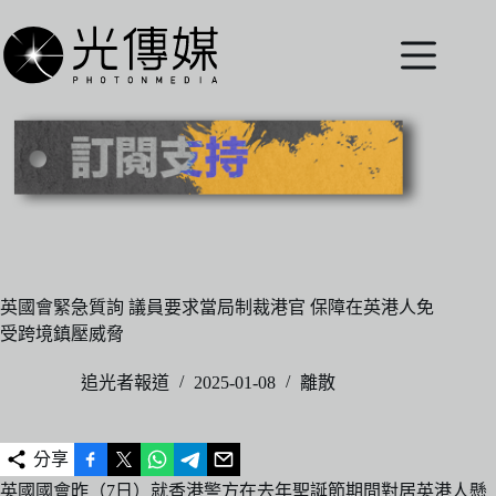
跳
至
主
要
內
容
英國會緊急質詢 議員要求當局制裁港官 保障在英港人免
受跨境鎮壓威脅
追光者報道
2025-01-08
離散
分享
英國國會昨（7日）就香港警方在去年聖誕節期間對居英港人懸