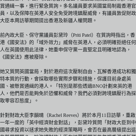
賞通緝一事，進行緊急質詢。多名議員要求英國當局制裁香港官
員，以及保障在英港人安全免受跨境鎮壓威脅，有議員敦促財政
大臣本周訪華期間提出香港及新疆人權問題。
前內政大臣、保守黨議員彭黛玲（Priti Patel）在質詢時指出，香
港《國安法》的「域外效力」威脅在英港人，必須明確拒絕任何
人在英國使用此法律，她重申保守黨一直堅定且明確地認為，
《國安法》應被廢除。
她又質問英國當局，對於港府這次壓制自由、瓦解香港成功和獨
特本質的行動，會採取哪些實際步驟和措施，保護目前身處英
國、被懸賞通緝的港人。「特別是那些透過BNO計劃來英的港
人，他們是否能夠免於恐懼和威脅？我們必須對跨境鎮壓行為採
取零容忍態度」。
針對財政大臣李韻晴（Rachel Reeves）將於本月11日訪華，重啟
一年一度的「英中經濟財金對話」，彭黛玲質問「財政大臣到中
國尋求投資以拯求她失敗的經濟策略時，會否在最高層級提出這