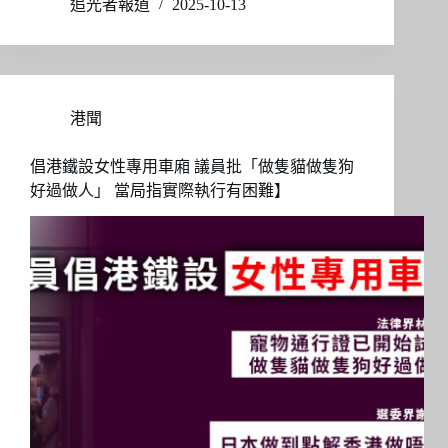
追光者報道
2025-10-13
港聞
倡港鐵設女性專用車廂 議員批「做隻貓做隻狗
好過做人」 當局指實際執行有困難】