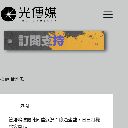
跳
至
主
要
內
容
標籤
管浩鳴
港聞
管浩鳴披露陳同佳近況：慘過坐監，日日打機
點會開心