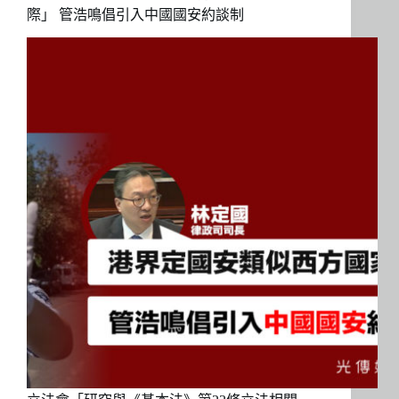
際」 管浩鳴倡引入中國國安約談制