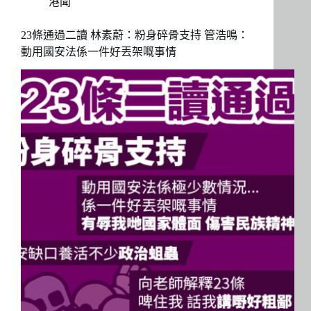
港聞
23條通過二讀 林素蔚：粉身碎骨支持 管浩鳴：
動用國安法係一件好丟架嘅事情