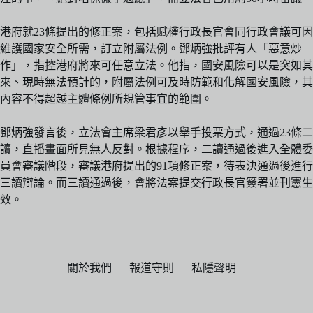
港府就23條提出的修正案，包括賦權行政長官會同行政會議可因
維護國家安全所需，訂立附屬法例。鄧炳強批評有人「惡意炒
作」，指控港府將來可任意立法。他指，國安風險可以是突如其
來、現時無法預計的，附屬法例可及時防範和化解國安風險，其
內容不得超越主體條例所規管事宜的範圍。
鄧炳強發言後，立法會主席梁君彥以舉手投票方式，通過23條二
讀，直播畫面所見無人反對。根據程序，二讀通過後進入全體委
員會審議階段，審議港府提出的91項修正案，待表決通過後進行
三讀辯論。而三讀通過後，會將法案提交行政長官簽署並刊憲生
效。
關於我們
報道守則
私隱聲明