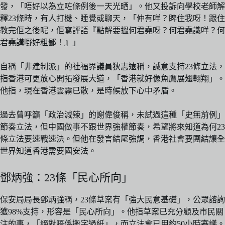
發，「唔好以為立咗條例後一天光晒」。他又投訴向學校老師解
釋23條時，有人打機、睡覺或聊天，「仲有咩？睥住我呀！跟住
教完佢之後呢，佢寫評語『點解要搵何君堯呀？何君堯識咩？何
君堯講嘢好粗鄙！』」
自稱「非建制派」的社福界議員狄志遠稱，誠意支持23條立法，
指香港可更放心開拓發展大道，「香港就好像魚鷹展翅翱翔」。
他指，現在香港雲霧已散，是時候放下心中矛盾。
過去曾呼籲「政治減辣」的謝偉俊稱，未試過這種「史無前例」
節奏立法，但中國做事不跟世界強權節奏，希望將來知道為何23
條立法要速戰速決。但他在發言結尾強調，香港社會要團結讓全
世界知道香港需要國安法。
鄧炳強：23條「民心所向」
保安局局長鄧炳強稱，23條草案有「強大民意基礎」，公眾諮詢
獲98%支持，形容是「民心所向」。他指草案已充分顧及市民關
注的事，「絕對唔係搬字過紙」，而立法會已用約50小時審議。