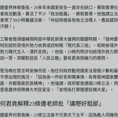
選委界林筱魯指，20多年來國家安全一直存在缺口，導致香港社
會政治動蕩，養活了不少「政治蛆蟲」，撕裂香港。他強調立法
會用了50小時審議法案，「仲話咁樣係匆匆立法嘅人，應該感到
汗顏！」
工聯會陸頌雄稱現時是中華民族偉大復興的關鍵時期，「我哋要
特別提防受境外勢力收買或控制嘅『現代吳三桂』，呢啲係境外
勢力嘅代言人、漢奸走狗」。他指，23條列明涉勾結境外勢力罪
加一等，突顯對這些「人民公敵」要有更具阻嚇力的懲罰。
管浩鳴在發言時安撫市民，指任何政府動用國安法是極少數和最
不想出現的情況，「因為係一件好丟架嘅事情，有辱我哋國家體
面、亦都傷害民族精神」。他強調，政府緊急通過23條立法，用
意是盡快保障廣大市民安全，「並唔係打算隨便捉捕大家」。
何君堯解釋23條遭老師批「講嘢好粗鄙」
選委界何君堯稱，23條立法後不代表天下太平，因為敵人伺機待