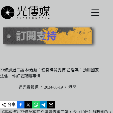
跳
至
主
要
內
容
23條通過二讀 林素蔚：粉身碎骨支持 管浩鳴：動用國安
法係一件好丟架嘅事情
追光者報道
2024-03-19
港聞
分享
《基本法》23條草案在立法會恢復二讀，今（19日）經歷逾7小