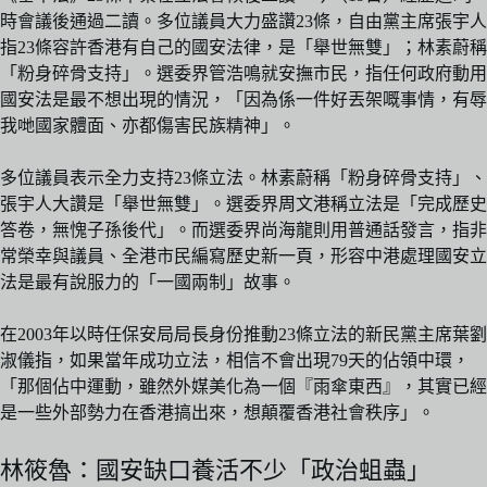
時會議後通過二讀。多位議員大力盛讚23條，自由黨主席張宇人
指23條容許香港有自己的國安法律，是「舉世無雙」；林素蔚稱
「粉身碎骨支持」。選委界管浩鳴就安撫市民，指任何政府動用
國安法是最不想出現的情況，「因為係一件好丟架嘅事情，有辱
我哋國家體面、亦都傷害民族精神」。
多位議員表示全力支持23條立法。林素蔚稱「粉身碎骨支持」、
張宇人大讚是「舉世無雙」。選委界周文港稱立法是「完成歷史
答卷，無愧子孫後代」。而選委界尚海龍則用普通話發言，指非
常榮幸與議員、全港市民編寫歷史新一頁，形容中港處理國安立
法是最有說服力的「一國兩制」故事。
在2003年以時任保安局局長身份推動23條立法的新民黨主席葉劉
淑儀指，如果當年成功立法，相信不會出現79天的佔領中環，
「那個佔中運動，雖然外媒美化為一個『雨傘東西』，其實已經
是一些外部勢力在香港搞出來，想顛覆香港社會秩序」。
林筱魯：國安缺口養活不少「政治蛆蟲」