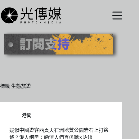
跳
至
主
要
內
容
標籤
生態旅遊
港聞
疑似中國遊客西貢火石洲地質公園岩石上打邊
爐？港人網民：啲渣人們真係黐X咗線