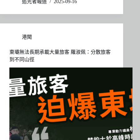
追光者報道
2025-09-16
港聞
東壩無法長期承載大量旅客 羅淑佩：分散旅客
到不同山徑