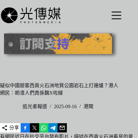
跳
至
主
要
內
容
疑似中國遊客西貢火石洲地質公園岩石上打邊爐？港人
網民：啲渣人們真係黐X咗線
追光者報道
2025-09-16
港聞
分享
有網民近日在社交平台發布影片，描述在西貢火石洲看見的景