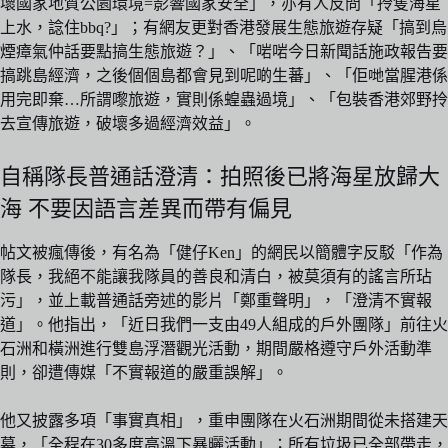
壞國家地質公園環境=影響國家安全」，亦有人反問「拎隻海星
上水，諗住bbq?」；有網友更對香港發展生態旅遊存疑「搞到烏
煙瘴氣仲話要點搞生態旅遊？」、「啱啱今日新聞話施政報告要
搞跳島經濟，之後個個島都會見到呢啲生蕃」、「佢哋當腥港係
用完即棄…所謂嚟旅遊，實則係蝗蟲過境」、「包裝香港郊野拎
去宣傳旅遊，破壞多過經濟效益」。
自稱隊長普通話澄清：拍照後已將海星放歸大
海 不要因語言差異而帶有偏見
帖文被瘋傳後，有名為「健仔Ken」的網民以簡體字反駁「作為
隊長，我絕不能讓我隊員的善良和清白，被莫須有的謠言所玷
污」，並上載普通話旁述的影片「鄭重聲明」，「澄清不實報
道」。他指出，「近日我們一支由49人組成的戶外團隊」前往火
石洲和橫洲進行雙島浮潛觀光活動，期間嚴格遵守戶外活動準
則，卻遭傳媒「不實報道的嚴重誤解」。
他又披露多項「事實真相」，重申團隊在火石洲期間從未搭建天
幕，「全程在30多度高溫下暴曬活動」；所有垃圾已全部帶走，