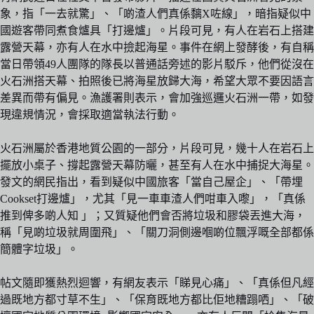
象，指「一去就驚」、「啲渣人們真係黐X咗線」，暗指疑似中
國遊客帶同煮食爐具「打邊爐」。片段可見，有人在岩石上搭建
露營天幕，亦有人在水中撿起海星。事件在網上發酵後，有自稱
當日帶領49人團隊的隊長以普通話旁述的影片駁斥，他們從沒在
火石洲搭天幕、拍照後已將海星放歸大海，希望大眾不要因語言
差異而帶有偏見。漁護署則表示，會加強巡邏火石洲一帶，如發
現違規情況，會採取適當執法行動。
火石洲屬於香港地質公園的一部分，片段可見，幾十人在岩石上
擺放小桌子、撐起露營天幕防曬，甚至有人在水中捕捉大海星。
發文的網民指出，看到疑似中國旅客「當自己屋企」、「帶埋
Cookset打邊爐」，尤其「見一車車渣人們咁車入嚟」，「真係
推到俾多啲人知 」；又質疑他們會否將垃圾和膠袋丟進大海，
稱「見啲垃圾就周圍飛」、「關刀洞側邊嗰啲位飄浮嘅全部都係
簡體字垃圾」。
帖文隨即獲熱烈迴響，有網友表示「睇見心痛」、「真係但凡經
過既地方都寸草不生」、「保育既地方都比佢地糟蹋哂」、「破