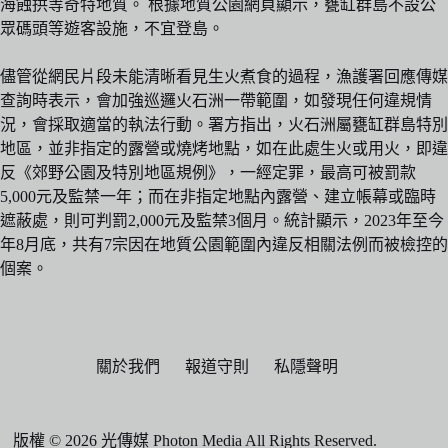
海蝕拱等奇特地質。 根據地質公園網頁顯示，甕缸群島不設公
眾碼頭等遊客設施，不宜登島。
儘管從網民片段未能清晰看見生火煮食的過程，漁護署回應傳媒
查詢時表示，會加強巡邏火石洲一帶範圍，如發現任何違規情
況，會採取適當的執法行動。署方指出，火石洲屬甕缸群島特別
地區，並非指定的露營或燒烤地點，如在此處生火或用火，即違
反《郊野公園及特別地區規例》，一經定罪，最高可被罰款
5,000元及監禁一年；而在非指定地點內露營、建立帳幕或臨時
遮蔽處，則可判罰2,000元及監禁3個月。統計顯示，2023年至今
年8月底，共有7宗因在地質公園範圍內違反相關法例而被檢控的
個案。
關於我們
報道守則
私隱聲明
版權 © 2026 光傳媒 Photon Media All Rights Reserved.