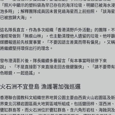
「照片中顯示的塑料袋為早已存在的海洋垃圾，明顯已被海水浸
泡多時」；解釋團隊成員因未曾見過海星而上前拍照，「該海星
已被放歸大海」。
這名隊長直言，作為多次組織「香港清野戶外活動」的團隊，不
僅經常做到「無痕山林」，也主動清理他人遺留的垃圾。他呼籲
媒體報道前先核實事實，「不要因語言差異而帶有偏見」，又稱
將繼續堅持環保出行的理念。
發布澄清影片後，隊長繼續多番留言「有本事當時就停下來
說」、「不是直接影下來直接走回去做鍵盤俠」、「請不要帶有
色眼鏡，一起造謠」。
火石洲不宜登島 漁護署加強巡邏
香港聯合國教科文組織世界地質公園主要由西貢火山岩園區及新
界東北沉積岩園區兩大地質區域所組成，包括鹽田梓、滘西洲、
甕缸群島等，而火石洲位於甕缸群島，含六角形岩柱、海蝕洞及