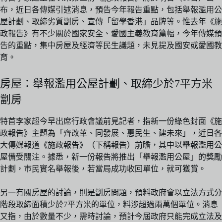
布，近日各傳媒引述消息，預告今年報告重點，包括舉報濫用公
屋計劃、取締劣質劏房、宣傳「留學香港」品牌等。惟去年《施
政報告》有不少關於國家安全、愛國主義教育篇幅，今年傳媒預
告的重點，集中房屋及經濟等民生議題，未見提及國安或愛國教
育。
房屋：舉報濫用公屋計劃、取締少於7平方米
劏房
特首李家超今早出席行政會議前見記者，指新一份綠色封面《施
政報告》主題為「齊改革、同發展、惠民生、建未來」，近日各
大傳媒報道《施政報告》（下稱報告）前瞻，其中以舉報濫用公
屋備受關注。據悉，新一份報告將推出「舉報濫用公屋」的獎勵
計劃，巿民實名舉報後，若當局成功收回單位，就可獲賞。
另一有關房屋的討論，則是劏房問題，預料政府會以立法方式分
階段取締面積少於7平方米的單位，料涉超過兩萬個單位。消息
又指，由於數量不少，需時討論，預計今屆政府只能完成立法及