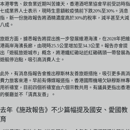
本港零售、飲食業近期叫苦連天，香港酒吧業協會早前受訪時指
七成業界人士表示，現時生意額較疫情前下跌20%至30%。消息
指，新一份施政報告將酒精濃度高於30%的稅率，減半甚至大減
八成。
旅遊方面，據悉報告將提出進一步發展維港海濱，在2028年把維
港兩岸海濱長廊，由現時25.5公里增加至34.3公里。報告亦會提
出「遊艇旅遊城巿」概念，將港鐵紅磡站近紅磡碼頭一帶發展為
遊艇停泊點，吸引高消費人士。
此外，有消息指報告會推出穆斯林友善旅遊措拖，吸引更多高消
費力旅客來港。早前有傳媒報道指，香港國際機場欠缺穆斯林專
用祈禱室，目前四個祈禱室由六個宗教共用。有議員更指出香港
的餐廳並不「清真友善」。
去年《施政報告》不少篇幅提及國安、愛國教
育