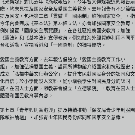
《光傳媒》對比去年《施政報告》，今年各大傳媒報道的報告前
瞻，均未見提及國家安全及愛國主義教育。去年報告有不少篇幅
提及國安，包括第二章「貫徹『一國兩制』維護國家安全」，指
今年內會完成《基本法》第23條立法，亦會加強國家安全教育，
例如設置「國家安全展覽廳」，在各社區推廣國安教育；加強
《憲法》和《基本法》宣傳教育，例如駐海外經貿辦利用不同平
台和活動，宣揚香港和「一國際制」的獨特優勢。
愛國主義教育方面，去年報告倡設立「愛國主義教育工作小
組」，加強弘揚愛國主義、設兩所博物館介紹國家和抗戰歷史；
成立「弘揚中華文化辦公室」，提升市民對國民身分的認同和文
化自信；於小學開設人文科，從小增強學生對國民身分的認同
感。在囚人士方面，懲教署會設立「立德學院」，教育在囚人士
體藝和國民教育等內容。
第七章「青年興則香港興」提及持續推動「保安局青少年制服團
隊領䄂論壇」，加強青少年國民身份認同和國家安全意識。