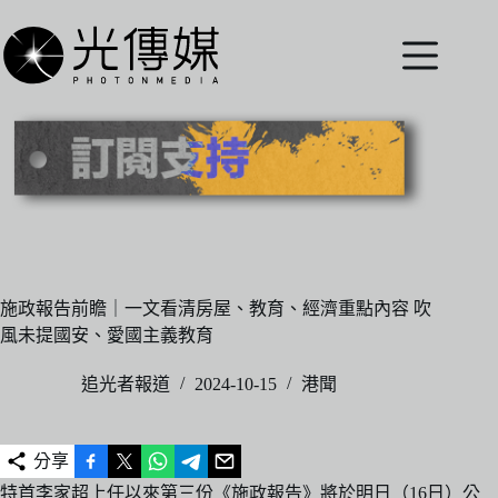
跳
至
主
要
內
容
施政報告前瞻｜一文看清房屋、教育、經濟重點內容 吹
風未提國安、愛國主義教育
追光者報道
2024-10-15
港聞
分享
特首李家超上任以來第三份《施政報告》將於明日（16日）公