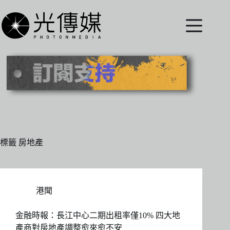
跳
至
主
要
內
容
標籤
房地產
港聞
金融時報：長江中心二期出租率僅10% 四大地
產商對房地產調整愈來愈不安