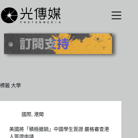
跳
至
主
要
內
容
標籤
大學
國際
,
港聞
美國將「積極撤銷」中國學生簽證 嚴格審查港
人簽證申請