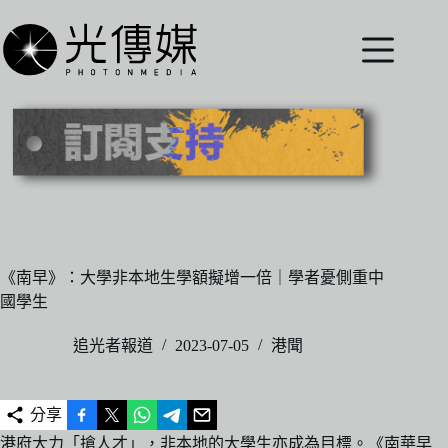
跳
至
主
要
內
容
《南早》：大學非本地生學額擬增一倍｜學者憂側重中
國學生
追光者報道
2023-07-05
港聞
分享
港府大力「搶人才」，非本地的大學生亦成為目標。《南華早