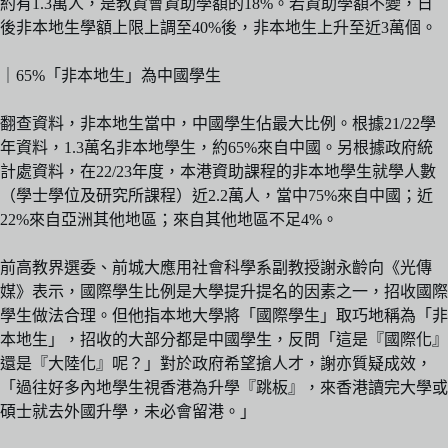
約有1.3萬人，是教資會資助學額的18%。若資助學額不變，日
後非本地生學額上限上調至40%後，非本地生上升至近3萬個。
｜65%「非本地生」為中國學生
翻查資料，非本地生當中，中國學生佔最大比例。根據21/22學
年資料，1.3萬名非本地學生，約65%來自中國。另根據政府統
計處資料，在22/23年度，本港資助課程的非本地學生就學人數
（學士學位及研究所課程）近2.2萬人，當中75%來自中國；近
22%來自亞洲其他地區；來自其他地區不足4%。
前高教界選委、前城大應用社會科學系副教授謝永齡向《光傳
媒》表示，國際學生比例是大學提升提名的因素之一，招收國際
學生做法合理。但他指本地大學將「國際學生」取巧地稱為「非
本地生」，招收的大部分都是中國學生，反問「這是『國際化』
還是『大陸化』呢？」對於政府希望搶人才，謝亦質疑成效，
「過往好多內地學生視香港為升學『跳板』，來香港讀完大學或
碩士就去外國升學，未必會留港。」