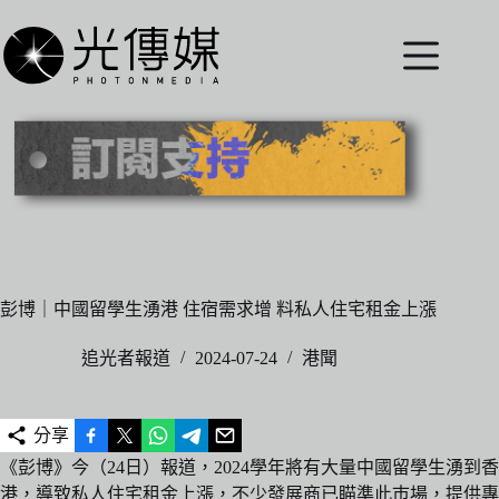
跳
至
主
要
內
容
彭博｜中國留學生湧港 住宿需求增 料私人住宅租金上漲
追光者報道
2024-07-24
港聞
分享
《彭博》今（24日）報道，2024學年將有大量中國留學生湧到香
港，導致私人住宅租金上漲，不少發展商已瞄準此巿場，提供專