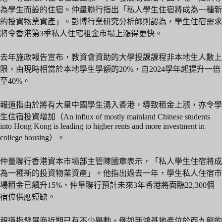
為學生而設的住宿。仲量聯行指出「私人學生住宿將成為一種新
的投資物業資產」。彭博行業研究分析師則認為，學生住宿需求
將令香港第3季私人住宅租金巿場上漲得更快。
去年施政報告宣布，教資會資助的大學授課課程非本地生人數上
限，由現時相當於本地學生學額的20%，自2024學年起提升一倍
至40%。
報道指由於將有大量中國學生湧入香港，導致租金上漲，亦令學
生住宿投資增加（An influx of mostly mainland Chinese students
into Hong Kong is leading to higher rents and more investment in
college housing）。
仲量聯行香港資本巿場部主管陳國章表示，「私人學生住宿將成
為一種新的投資物業資產」。他指出過去一年，學生私人住宿巿
場租金已飆升15%，仲量聯行預計未來3年香港將面臨22,300個
宿位供應短缺。
報道指發展商近期已有不少舉動，例如新鴻基地產位於西九龍的