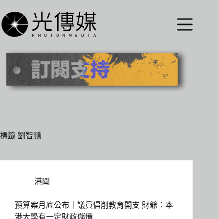
跳
至
主
要
內
容
標籤
劉智鵬
港聞
預算案月底公布｜議員倡削教育開支 財爺：本
港大學有一定財政儲備