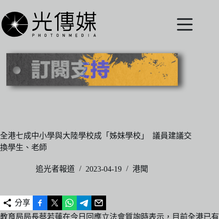
跳
至
主
要
內
容
全港七成中小學與大陸學校成「姊妹學校」 議員建議交
換學生、老師
追光者報道
2023-04-19
港聞
分享
教育局局長蔡若蓮在今日回應立法會質詢時表示，目前全港已有