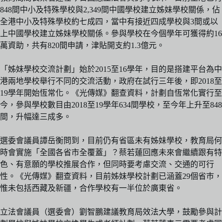
848間中小及特殊學校與2,349間中國學校建立姊妹學校關係，佔
全港中小及特殊學校約七成四，當中有接近四成學校與3間或以
上中國學校建立姊妹學校關係。參與學校在今個學年可獲得約16
萬資助，共有820間申請，津貼開支約1.3億元。
「姊妹學校交流計劃」始於2015至16學年，目的是搭建平台為中
港兩地學校舉行不同的交流活動，政府在試行三年後，即2018至
19學年開始恆常化。《光傳媒》翻查資料，計劃自恆常化實行至
今，參與學校數目由2018至19學年634間學校，至今年上升至848
間，升幅達三成多。
選委會議員譚岳衡問到，目前仍有省區未有姊妹學校，教育局何
時會實施「全國各省市全覆蓋」？蔡若蓮回應未來會繼續跟有特
色、有意願的學校推展合作，但同時要考慮交流、交通的可行
性。《光傳媒》翻查資料，目前姊妹學校計劃已涵蓋29個省巿，
惟未包括西藏及新疆，合作學校有一半位於廣東省。
立法會議員（選委會）劉智鵬建議教育局效法大學，鼓勵參與計