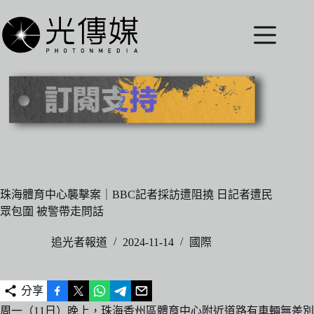
跳
至
主
要
內
容
珠海體育中心襲擊案｜BBC記者採訪遭阻撓 日記者遭民
眾包圍 被警帶走問話
追光者報道
2024-11-14
國際
分享
周一（11日）晚上，珠海香州區體育中心附近道路有車輛無差別