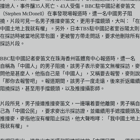
撞途人，事件釀35人死亡、43人受傷。BBC駐中國記者麥笛文
（Stephen McDonell）在事發現場報道時，遭一名中國男子阻
撓，片段可見一名男子推撞麥笛文，更用手擋鏡頭，大叫：「在
中國土地上我就有權」。另外，日本TBS駐中國記者室谷陽太則
在採訪時被當地民眾包圍，更被警方帶走問話，要求他刪除所有
採訪片段。
BBC駐中國記者麥笛文在珠海香州區體育中心報道時，遭一名
自稱為「中國人」的男子阻撓，該男子表示麥笛文無權採訪，麥
問他是甚麼人，他指自己是「中國人」，又稱要去報警，麥則說
「那你去報警吧」。報道期間，該男子一度走遠，後來折返繼續
阻撓採訪，甚至用手擋鏡頭，以及推撞攝影師。
片段所見，男子接連推撞麥笛文，一邊嚷着要他離開，男子稱自
己為「中國公民」，要求麥出示採訪證，並繼續用手遮擋鏡頭及
推撞麥，麥指他沒有權阻止採訪，他大聲咆哮：「我中國土地上
我就有權」。