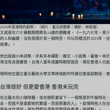
2020年首演時的劇照。（相片：臺北詩歌節｜攝影：林政億）
又或是在六七暴動期間那名14歲的遇難者，《一九六七年，青
的人和幽靈，沒有局限於某一個時空，可以同樣活於2023年
故事」。
他出版過19本詩集，亦有多本攝影、雜文、小說集，最後一本
灣沒有自我審查，台灣人當年戒嚴時期受過苦，現在香港人也能
現時他在國立臺北藝術大學文學跨域創作所擔任客座副教授，香
台灣很好 但更愛香港 香港未玩完
在北藝大的小咖啡廳，坐在樹影婆娑下，一個愜意的午飯時光
去，但我不是喜歡她的繁盛，而是那裏的人」。疫情時他人在台
很多合作項目，朋友們都在爭取空間保存香港，很感動」。