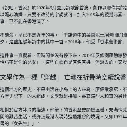
《說吧，香港》於2020年9月臺北詩歌節首演，劇作以廖偉
以隨心演繹，只要不改詩的字詞就可，加入2019年的視覺元
事，已不能在香港演了。
不能演，早已不是近年的事，「干諾道中的菜園泥土/黃幡翻飛翻
夕，是整組編年詩中的其中一首。2016年，他受「香港藝術節
這件事一直擱着，但時間並沒有停下來，2019年反修例運動
恰巧不是你的兒女」，這些亡靈自是有名有姓，但逝去的，又豈
文學作為一種「穿越」 亡魂在折疊時空續說香
這個地方的歷史，不是由活在小島上的人來寫，廖偉棠承認，不
方歷史記下」的人組成，文學就是接觸、書寫這些人和事的最佳
相對於官方冰冷的描述，他筆下的香港歷史顯然溫暖，充滿情感
間的艱苦生活，或許正是港人現時進退維谷的境況。又如195
書的『女先生』」。