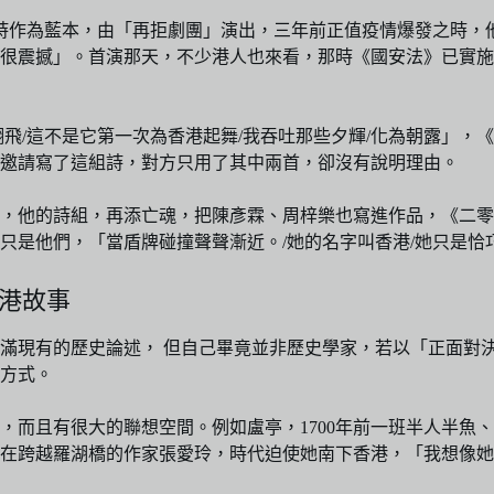
棠的詩作為藍本，由「再拒劇團」演出，三年前正值疫情爆發之時
素，很震撼」。首演那天，不少港人也來看，那時《國安法》已實
飛/這不是它第一次為香港起舞/我吞吐那些夕輝/化為朝露」，
」邀請寫了這組詩，對方只用了其中兩首，卻沒有說明理由。
爆發，他的詩組，再添亡魂，把陳彥霖、周梓樂也寫進作品，《二
只是他們，「當盾牌碰撞聲聲漸近。/她的名字叫香港/她只是恰
港故事
滿現有的歷史論述， 但自己畢竟並非歷史學家，若以「正面對
方式。
，而且有很大的聯想空間。例如盧亭，1700年前一班半人半魚
2年在跨越羅湖橋的作家張愛玲，時代迫使她南下香港，「我想像