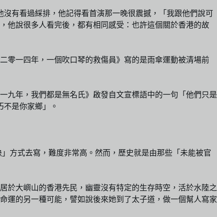
，他沒有看過綵排，他記得看首演那一晚很震撼，「我跟他們說可
施，他說很多人看完後，都有相同感受：也許這個關於香港的故
《二零一四年，一個吹口琴的救傷員》寫的是雨傘運動被清場前
零一九年，我們都是無名氏》啟發自文宣標語中的一句「他們只是
巧不是你家鄉」。
決」方式去寫，難度非常高。然而，歷史就是由那些「未能被官
、居於大嶼山的香港先民，幽靈沒有特定的生存時空，活於水陸之
她命運的另一種可能，譬如說後來她到了太子道，做一個幫人寫家