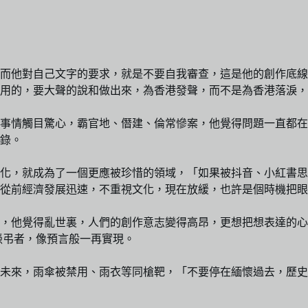
，而他對自己文字的要求，就是不要自我審查，這是他的創作底
用的，要大聲的說和做出來，為香港發聲，而不是為香港落淚，
事情觸目驚心，霸官地、僭建、倫常慘案，他覺得問題一直都在，
錄。
化，就成為了一個更應被珍惜的領域，「如果被抖音、小紅書思
從前經濟發展迅速，不重視文化，現在放緩，也許是個時機把眼
，他覺得亂世裏，人們的創作意志變得高昂，更想把想表達的心情
的憑弔者，像預言般一再實現。
未來，雨傘被禁用、雨衣等同槍靶，「不要停在緬懷過去，歷史