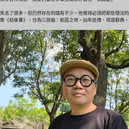
失去了很多，但仍然存在的還有不少，他覺得必須把那些隱沒的
集《劫後書》，分為三部曲：拓孤之地、凶年巡禮、母語辭典。