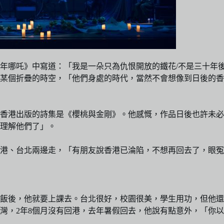
少年哪吒》中寫道：「我是一朵只為仇恨開放的鐵花/不是三十年
，在某個折疊的時空，「他們身處的時代，當然不會想像到日後的
於香港出版的詩集是《櫻桃與金剛》。他感慨，作品日後也許未
理解他們了」。
港、台北兩邊走，「有朋友說香港已淪陷，不想再回去了，眼冤
，飯後，他就要上課去。台北很好，校園很美，學生用功，但他
灣，2年8個月沒有回港，去年暑假回去，他說有點意外，「你