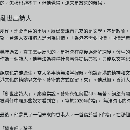
的，怎樣也避不了，但他覺得，還未是放棄的時候。
亂世出詩人
創作，需要自由的土壤。廖偉棠說自己寫的是文學，不是政論
望，台灣人支持港人是因為同情，「香港不需要同情，同情是無
幾年過去，真正需要反思的，是社會在疫後逐漸解凍後，發生的
作為一個詩人，他無法為種種社會事件提供答案，只能以文字紀
絕處也許能逢生，當太多事情無法掌握時，他說香港的精神和文
港文化的精髓以文學、藝術的方式保留下來」。他感慨，香港人
「亂世出詩人」，廖偉棠說。藝術永恆與壓抑、痛苦、絕望有關
被灣仔中環那些奴才看到它」，寫於2020年的詩， 無法憑弔
最後，他夢見了一個未來的香港人，一首寫於當下的詩。在那個
「過來吧，孩子