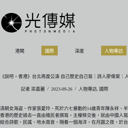
跳
至
主
要
內
容
港聞
國際
深度
人物專訪
《說吧，香港》台北再度公演 自己歷史自己寫｜詩人廖偉棠：
記者 梁嘉麗
2023-09-26
人物專訪
,
國際
清朝女海盗、作家張愛玲、死於六七暴動的14歲青年陳永祥、半人
香港的歷史過去一直由殖民者撰寫，主權移交後，就由中國人寫
結合詩歌、民謠、地水南音，隔着一個海洋，在月圓之夜，於台