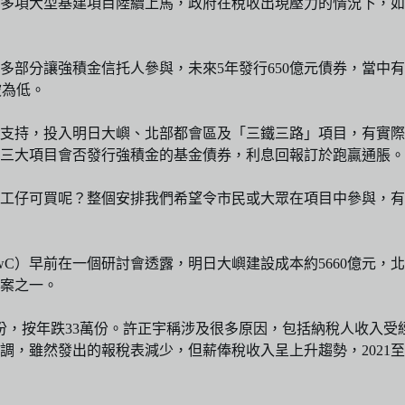
多項大型基建項目陸續上馬，政府在稅收出現壓力的情況下，如
多部分讓強積金信托人參與，未來5年發行650億元債券，當中
坡為低。
支持，投入明日大嶼、北部都會區及「三鐵三路」項目，有實際
三大項目會否發行強積金的基金債券，利息回報訂於跑贏通脹。
工仔可買呢？整個安排我們希望令市民或大眾在項目中參與，有
C）早前在一個研討會透露，明日大嶼建設成本約5660億元，
案之一。
萬份，按年跌33萬份。許正宇稱涉及很多原因，包括納稅人收入
然發出的報稅表減少，但薪俸稅收入呈上升趨勢，2021至22年度