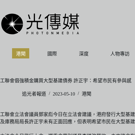
跳
至
主
要
內
容
港聞
國際
深度
人物專訪
工聯會倡強積金購買大型基建債券 許正宇：希望市民有參與感
追光者報道
2023-05-10
港聞
工聯會立法會議員鄧家彪今日在立法會建議，港府發行大型基建
及庫務局局長許正宇未有正面回應，但表明希望市民在大型基建