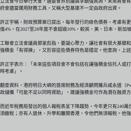
立法會今日舉行大會，選委會界別議員李鎮強質詢，未來將會有
府會適當運用財務工具，又稱大型基建不一定由政府出資。
許正宇稱，財政預算案已提出，每年發行的綠色債券，考慮有更
值4%，在2027至28年度不會超過10%，較英、美、日本、新加
工聯會立法會議員鄧家彪指，要凝心聚力，讓社會有很大基礎和
強積金「有得揀」，又形容這些債券特色是穩定。他查詢，上述
許正宇表示：「未來這些項目會不會包括在讓強積金信托人或打
時考慮」。
翻查資料，港府明日大嶼的首席財務及經濟顧問羅兵咸永道（Pw
政儲備「可能不足以同時資助」，建議強積金可作為潛在融資方
而近年稅務局發出的個人報稅表呈下降趨勢，今年更只有240
須繳稅；亦有人退休、升學和離開香港，令他們無須報稅。他強調，雖