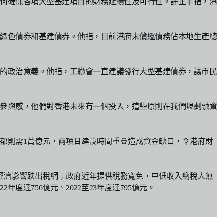
何確保各項大型基建項目的財務延續性及可行性。許正宇指，港
有綠色債券和基建債券。他指，目前港府未償還債務佔本地生產總
的政治意義。他指，工聯會一直建議發行大型基建債券，讓市民
參與感，他們對香港未來有一個投入，這些原則在我們規劃融資
北都則需1萬億元，兩項目建設時間重疊造成資金缺口，令港府財
受經濟影響跌出稅網；政府近年提供稅務寬免，中低收入納稅人無
達756億元、2022至23年度達795億元。