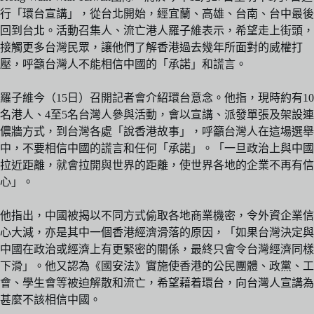
行「環台宣講」，從台北開始，經宜蘭、高雄、台南、台中最後
回到台北。活動召集人、流亡港人羅子維表示，希望走上街頭，
接觸更多台灣民眾，讓他們了解香港過去幾年所面對的威權打
壓，呼籲台灣人不能相信中國的「承諾」和謊言。
羅子維今（15日）召開記者會介紹環台意念。他指，現時約有10
名港人、4至5名台灣人參與活動，會以宣講、派發單張及架設連
儂牆方式，到台灣各處「說香港故事」，呼籲台灣人在這場選舉
中，不要相信中國的謊言和任何「承諾」。「一旦政治上與中國
拉近距離，就會拉開與世界的距離，使世界各地的企業不再有信
心」。
他指出，中國被揭以不同方式偷取各地商業機密，令外資企業信
心大減，亦是其中一個香港經濟滑落的原因，「如果台灣決定與
中國在政治或經濟上有更緊密的關係，最終只會令台灣經濟同樣
下滑」。他又認為《國安法》實施使香港的公民團體、政黨、工
會、學生會等被迫解散和流亡，希望藉着環台，向台灣人宣講為
甚麼不該相信中國。