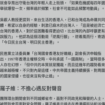
就會孕育出守衛台灣的年輕人走上街頭，「如果危機感每四年選
舉就爆發一次，頻率過於頻繁，社會不可能如此頻繁地動員」。
吳叡人教授更提到，來台生活的香港人，已和台灣成為命運共同
體，希望以自身的經驗，刺激已麻木的台灣人，「這是被迫流亡
台灣的香港人，對於這困難看得更迫切，比台灣的內部呼籲更有
說服力」。他認為這個活動是「逆風行腳」，逆着風而行，寄語
「今日民主台灣、明日民主香港」。
民進黨立法委員兼「台灣國會香港友好連線」副會長洪申翰指
出，1997年香港主權移交時，中共承諾「一國兩制」，當時很多
人存在幻想，「但中共的本質就是獨裁，而且這幾年的趨勢看來
越來越極權，不只對內是這樣，中共帝國主義持續擴張，對周圍
的國家侵擾，也從來沒有停止過」。
羅子維：不擔心遇反對聲音
團隊環台期間會到不同城鄉省巿，面對不同政見和陣營的人士，
被問到會否面對安全問題，羅子維表示過去在香港擺街站和派傳