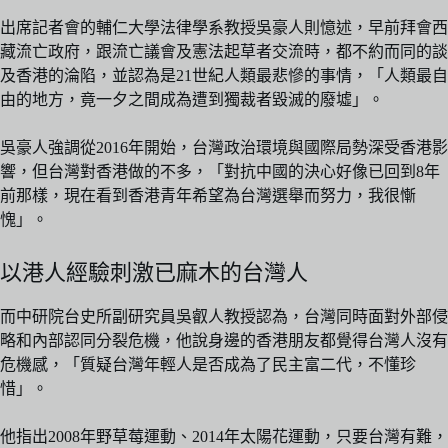
出席記者會的輔仁大學法律學系教授吳豪人則憶述，早前拜會西
藏流亡政府，跟流亡議會及憲法起草者交流時，都不約而同的談
及香港的淪陷，並認為是21世紀人類最悲慘的事情，「人類最自
由的地方，竟一夕之間成為遭到獨裁者毀滅的廢墟」。
吳豪人強調從2016年開始，台灣政治環境與國際局勢深受香港影
響，但台灣對香港做的不多，「對抗中國的決心好像已回到8年
前那樣，現在看到香港青年希望為台灣選舉而努力，我很慚
愧」。
以港人經驗刺激已麻木的台灣人
而中研院台史所副研究員吳叡人教授認為，台灣同時面對外部侵
略和內部認同分裂危機，他說身邊的香港朋友都覺得台灣人沒有
危機感，「質疑台灣年輕人是否成為了民主富二代，不懂珍
惜」。
他指出2008年野草莓運動、2014年太陽花運動，只要台灣有難，