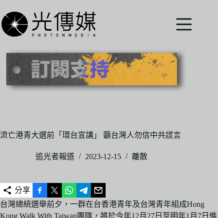
跳
至
主
要
內
容
流亡港青大選前「環台宣講」 籲台灣人勿信中共謊言
追光者報道
2023-12-15
離散
分享
台灣總統選舉前夕，一群在台香港青年及台灣青年組成Hong
Kong Walk With Taiwan團隊，將於今年12月27日至明年1月7日進