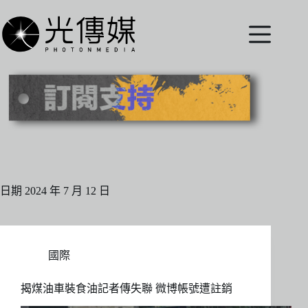
跳
至
主
要
內
容
日期
2024 年 7 月 12 日
國際
揭煤油車裝食油記者傳失聯 微博帳號遭註銷