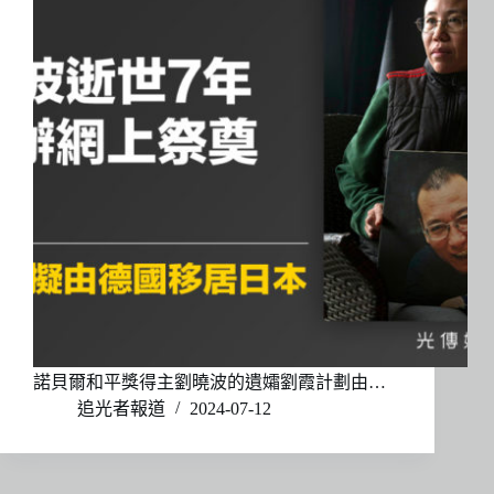
諾貝爾和平獎得主劉曉波的遺孀劉霞計劃由…
追光者報道
2024-07-12