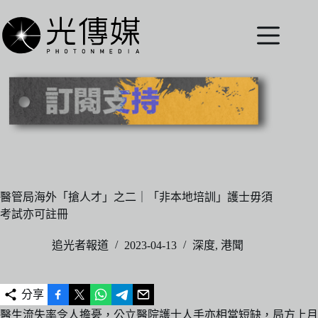
跳
至
主
要
內
容
醫管局海外「搶人才」之二｜「非本地培訓」護士毋須
考試亦可註冊
追光者報道
2023-04-13
深度
,
港聞
分享
醫生流失率令人擔憂，公立醫院護士人手亦相當短缺，局方上月