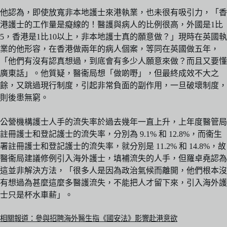
他認為，即使放寬非本地護士來港執業，也未很有吸引力，「香
港護士的工作量是癡線的！醫護與病人的比例很高，外國是1比
5，香港是1比10以上，非本地護士真的願意做？」現時在英國執
業的他形容，在香港做兩年的病人個案，等同在英國做五年，
「他們有沒有認真想過，到底會有多少人願意來做？而且又要懂
廣東話」。他質疑，醫衞局想「做啲嘢」，但最終成效不大之
餘，又跳過現行制度，引起非常負面的副作用，一旦破壞制度，
則後患無窮。
公營機構護士人手的流失率於過去幾年一直上升，上年度醫管局
註冊護士和登記護士的流失率，分別為 9.1% 和 12.8%，而衞生
署註冊護士和登記護士的流失率，就分別是 11.2% 和 14.8%，故
醫衞局建議修例引入海外護士，填補流失的人手，但羅卓堯認為
這並非解決方法，「很多人是因為政治氣候而離開，他們根本沒
有想過為甚麼這麼多醫護流失，不能把人才留下來，引入海外護
士只是杯水車薪」。
相關報道：參與招聘海外醫生指《國安法》影響赴港意欲