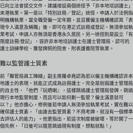
已向立法會提交文件，建議增設兩個途徑予「非本地培訓護士」
來港執業。第一是以「特別註冊／登記」途徑，申請人於法例指
明機構執業，當全職受僱一定年期，並且獲僱主機構確認其「表
現令人滿意及稱職」後，即可在港正式註冊或登記，無須參加執
業考試，申請人亦無須是香港永久居民。另一途徑則是設立「有
限度註冊/登記」，容許非本地培訓護士在護士管理局、認可的
護士訓練學校、獲發牌照的院舍、附表護養院等執業。
難以監管護士質素
前「醫管局員工陣線」副主席羅卓堯認為若以僱主機構確認非本
地護士的表現，就能正式成為註冊護士，完全是削弱護士管理局
的自主性，「他們『玩晒喇』，這樣跳過護士管理局發牌，跳過
現行本地監管制度，而且可以如何劃一監管？僱主滿意就可
以？」他亦擔心，修例後若申請人無須參加執業考試，實在難以
確保護士質素，「由誰去監管質素？不用考牌，就沒有一個標準
去評估人的能力」。他更指出，若這次制度被破壞，等於開了一
個先例，「日後可以隨意跳過現有制度，想點就點！」