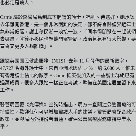
也必定是病人。
Carrie 屬於醫管局舊制底下聘請的護士，福利、待遇好，她承認
去年離開香港，是一個非常困難的決定，卻不諱言醫護界近年士
氣非常低落，護士移民潮一浪接一浪，「同事得閒聚在一起就傾
去哪裹，就算不移民也想離開醫管局，政治氣氛有很大影響，要
宣誓又更多人想離職」。
跟據英國國民健康服務（NHS）去年 11 月發佈的最新數字，
47,727 名海外護士中，來自亞洲地區佔 14%，約 6,680 人，惟未
有香港護士佔比的數字。Carrie 抵英後加入的一些護士群組已有
過萬成員，很多人跟她一樣正在考試，準備在英國定居並留下來
工作。
醫管局回覆《光傳媒》查詢時指出，局方一直關注公營醫療的可
持續性，歡迎任何可以增加醫護人手的建議。醫管局會配合政府
政策，並與局內外持份者溝通，確保公營醫療服務維持專業水
平。