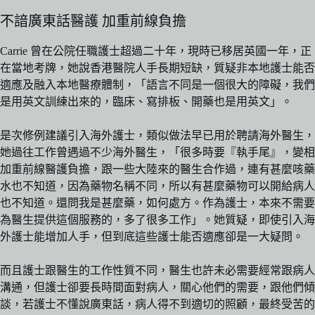
不諳廣東話醫護 加重前線負擔
Carrie 曾在公院任職護士超過二十年，現時已移居英國一年，正
在當地考牌，她說香港醫院人手長期短缺，質疑非本地護士能否
適應及融入本地醫療體制，「語言不同是一個很大的障礙，我們
是用英文訓練出來的，臨床、寫排板、開藥也是用英文」。
是次修例建議引入海外護士，類似做法早已用於聘請海外醫生，
她過往工作曾遇過不少海外醫生，「很多時要『執手尾』，變相
加重前線醫護負擔，跟一些大陸來的醫生合作過，連有甚麼咳藥
水也不知道，因為藥物名稱不同，所以有甚麼藥物可以開給病人
也不知道。還問我是甚麼藥，如何處方。作為護士，本來不需要
為醫生提供這個服務的，多了很多工作」。她質疑，即使引入海
外護士能增加人手，但到底這些護士能否適應卻是一大疑問。
而且護士跟醫生的工作性質不同，醫生也許未必需要經常跟病人
溝通，但護士卻要長時間面對病人，關心他們的需要，跟他們傾
談，若護士不懂說廣東話，病人得不到適切的照顧，最終受苦的