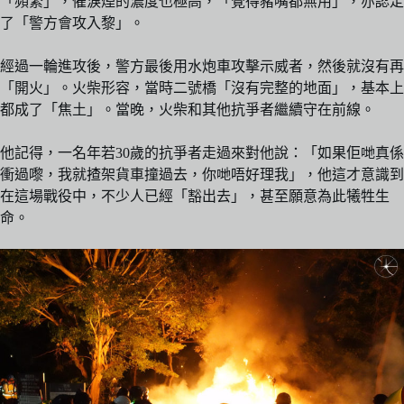
「頻繁」，催淚煙的濃度也極高，「覺得豬嘴都無用」，亦認定
了「警方會攻入黎」。
經過一輪進攻後，警方最後用水炮車攻擊示威者，然後就沒有再
「開火」。火柴形容，當時二號橋「沒有完整的地面」，基本上
都成了「焦土」。當晚，火柴和其他抗爭者繼續守在前線。
他記得，一名年若30歲的抗爭者走過來對他說：「如果佢哋真係
衝過嚟，我就揸架貨車撞過去，你哋唔好理我」，他這才意識到
在這場戰役中，不少人已經「豁出去」，甚至願意為此犧牲生
命。