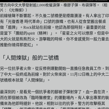
警方向中文大學發射逾2,000枚催淚彈、橡膠子彈、布袋彈等。（相
片：《光傳媒》）
前線槍聲不斷響起，不久後二號橋便是煙霧瀰漫。有人拿出了印
有「光復香港 時代革命」口號的旗幟，也有人從食堂搬出餐桌
做「盾牌」。Rock就站在前線，他認為那個時刻，最重要的就
是當下「團結的spirit（精神）」。「星星之火可以燎原，但是中
大的火就是熊熊烈火。游擊戰的時候，你不會感覺到一股力量去
推動你燒得那麼紅」。
「人間煉獄」般的二號橋
另一位抗爭者火柴，從反修例運動開始一直擔任急救員工作，到
了中大一役終成為前線。對於火柴來說，11月12日晚上的中大二
號橋根本就是「人間煉獄」。
最深刻的，是看見一個抗爭者的腳被子彈射穿了，血一直在流，
而在那個被改為「臨時醫療室」的運動場內，有人拿出專業的裝
備來為他即時縫針。他說，相對以往的抗爭，警方的攻擊極其