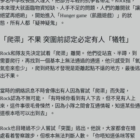
多名中學校長進入理大，把部分年輕的抗爭者帶走。Rock指，
本來理大就面臨物資短缺、人手不足的問題，人們的離開就「讓
絕望再絕啲」，開始進入「Hunger game（飢餓遊戲）」的狀
態，所有人都「疑神疑鬼」。
「爬渠」不果 突圍前認定必定有人「犧牲」
Rock和隊友先決定試着「爬渠」離開。 他們從站直、半蹲，到
需要爬行，再找到一個基本上無法通過的通道，他只感受到「氧
氣愈來愈少」，爬到終點才發現是距離起點不遠的地方，最後逃
出不果。
當時的網絡訊息不時會傳出有人因為嘗試「爬渠」而失蹤，
Rock認為不無可能，「有時候你看到有人下去，但不見有人上
來，這件事很毛骨悚然，因為小隊之間會互通情報，知道某些通
道根本唔可以出到去」。
Rock也目睹過不少人嘗試「突圍」逃出。他說，大家都會在暗
處看着警察踱步，但根本無法判斷人數。「你唔知道係咪等緊