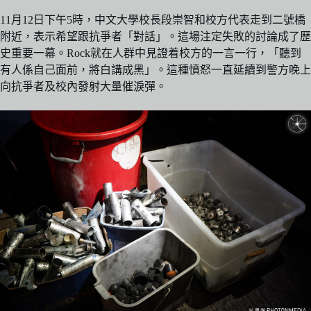
11月12日下午5時，中文大學校長段崇智和校方代表走到二號橋
附近，表示希望跟抗爭者「對話」。這場注定失敗的討論成了歷
史重要一幕。Rock就在人群中見證着校方的一言一行，「聽到
有人係自己面前，將白講成黑」。這種憤怒一直延續到警方晚上
向抗爭者及校內發射大量催淚彈。