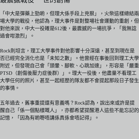
「中大是彈藥上勁啲，但理大係手段上兇狠」，火柴這樣總結兩
場大學的戰役，他認為，理大事件是對整場社會運動的重創，但
對他來說，中大一役確是612後，最震撼的一場抗爭，「我無諗
過會咁激烈」。
Rock則坦言，理工大學事件對他影響十分深遠，甚至到現在是
否已經完全消化也是「未知之數」。他曾經在事後回到理工大學
附近，但發現自己會「頭暈、腳軟、心跳加速」，形容是「嚴重
PTSD（創傷後壓力症後群）」。理大一役後，他盡量不看理工
大學任何的照片，甚至一起經歷的隊友都不會提起那段日子發生
的事情。
五年過去，舊事重提還有意義嗎？Rock認為，說出來或許是提
醒自己「係一個點樣嘅人」，亦都希望提醒港人這些不能忘記的
記憶，「因為有啲嘢唔講係真係會唔記得」。