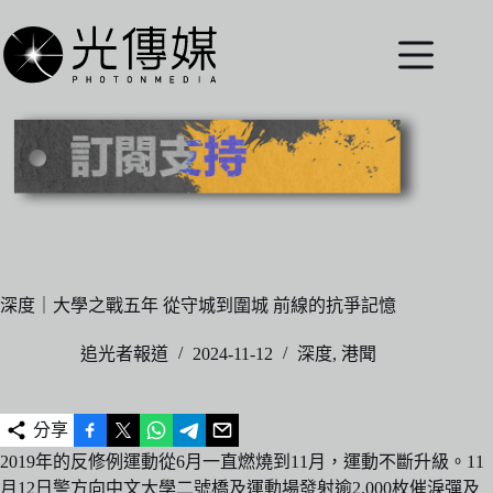
跳
至
主
要
內
容
深度｜大學之戰五年 從守城到圍城 前線的抗爭記憶
追光者報道
2024-11-12
深度
,
港聞
分享
2019年的反修例運動從6月一直燃燒到11月，運動不斷升級。11
月12日警方向中文大學二號橋及運動場發射逾2,000枚催淚彈及