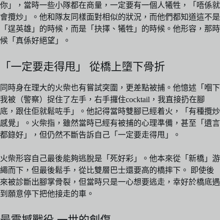
你」，當時一些小隊都在商量，一定要有一個人犧牲，「唔係就
會攬炒」。他和隊友同樣面對相似的狀況，而他們都知道這不是
「逞英雄」的時候，而是「抉擇、犧牲」的時候。他形容，那時
候「真係好絕望」。
「一定要走得甩」 從橋上墮下骨折
同時身在理大的火柴也有嘗試突圍，更差點被捕。他憶述「嗰下
我被（警察）捉住了左手，右手攞住cocktail，我直接扔在腳
底，跟住佢就鬆咗手」。他記得當時雙腳已經着火，「有種攬炒
感覺」。火柴指，雖然當時已經有被捕的心理準備，甚至「遺言
都錄好」，但仍然不斷告訴自己「一定要走得甩」。
火柴形容自己最後能夠逃脫是「死好彩」。他本來從「新橋」游
繩而下，但最後鬆手，從比雙層巴士還要高的橋摔下。 即使後
來被診斷出腳掌骨裂，但當時只是一心想要逃走，幸好於橋底遇
到願意停下把他接走的車。
最震撼戰役 一世的創傷