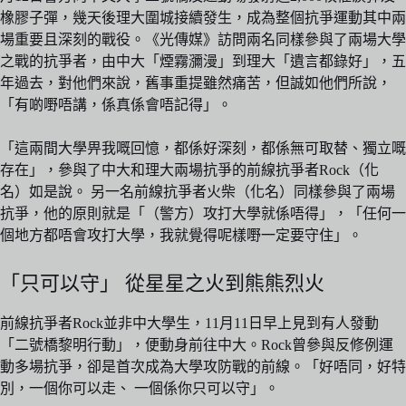
橡膠子彈，幾天後理大圍城接續發生，成為整個抗爭運動其中兩
場重要且深刻的戰役。《光傳媒》訪問兩名同樣參與了兩場大學
之戰的抗爭者，由中大「煙霧瀰漫」到理大「遺言都錄好」，五
年過去，對他們來說，舊事重提雖然痛苦，但誠如他們所說，
「有啲嘢唔講，係真係會唔記得」。
「這兩間大學畀我嘅回憶，都係好深刻，都係無可取替、獨立嘅
存在」，參與了中大和理大兩場抗爭的前線抗爭者Rock（化
名）如是說。 另一名前線抗爭者火柴（化名）同樣參與了兩場
抗爭，他的原則就是「（警方）攻打大學就係唔得」，「任何一
個地方都唔會攻打大學，我就覺得呢樣嘢一定要守住」。
「只可以守」 從星星之火到熊熊烈火
前線抗爭者Rock並非中大學生，11月11日早上見到有人發動
「二號橋黎明行動」，便動身前往中大。Rock曾參與反修例運
動多場抗爭，卻是首次成為大學攻防戰的前線。「好唔同，好特
別，一個你可以走、 一個係你只可以守」。