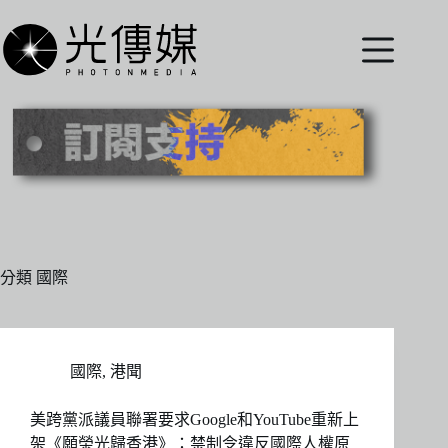
跳
至
主
要
內
容
分類
國際
國際
,
港聞
美跨黨派議員聯署要求Google和YouTube重新上
架《願榮光歸香港》：禁制令違反國際人權原