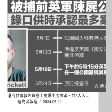
港府駐倫敦經貿辦上周爆出間諜案，共3人涉…
追光者報道
2024-05-22