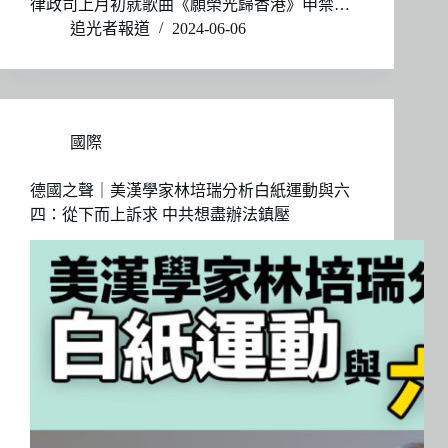
律政司上月初就歌曲《願榮光歸香港》申禁…
追光者報道
2024-06-06
國際
德國之聲｜美漢學家林培瑞分析白紙運動與六
四：從下而上訴求 中共想盡辦法鎮壓