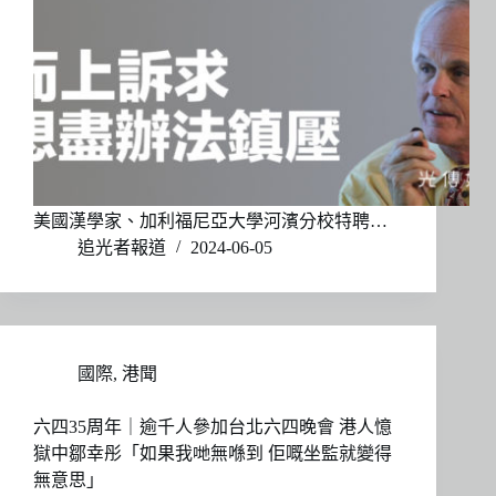
美國漢學家、加利福尼亞大學河濱分校特聘…
追光者報道
2024-06-05
國際
,
港聞
六四35周年｜逾千人參加台北六四晚會 港人憶
獄中鄒幸彤「如果我哋無喺到 佢嘅坐監就變得
無意思」