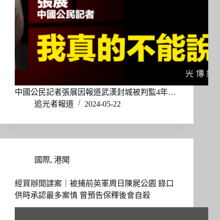
中國公民記者張展因報道武漢封城被判監4年…
追光者報道
2024-05-22
國際
,
港聞
經貿辦間諜案｜被捕前英軍周日陳屍公園 錄口
供時承認最多案情 曾預告保釋後會自殺