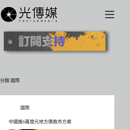
跳
至
主
要
內
容
分類
國際
國際
中國推6萬億元地方債救市方案