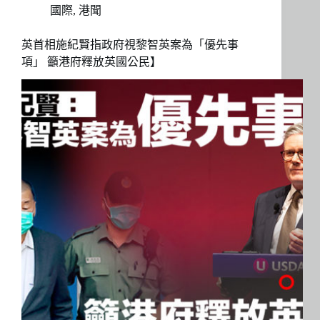
國際
,
港聞
英首相施紀賢指政府視黎智英案為「優先事
項」 籲港府釋放英國公民】