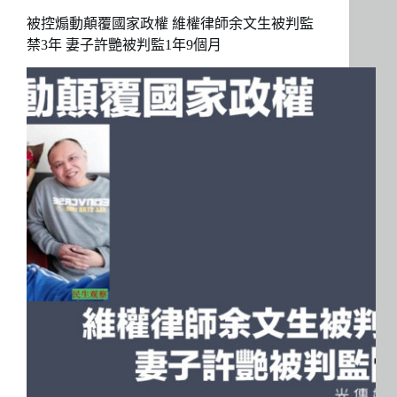
被控煽動顛覆國家政權 維權律師余文生被判監
禁3年 妻子許艷被判監1年9個月