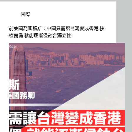
國際
前美國務卿賴斯：中國只需讓台灣變成香港 扶
植傀儡 就能逐漸侵蝕台獨立性