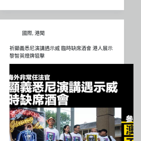
國際
,
港聞
祈顯義悉尼演講遇示威 臨時缺席酒會 港人展示
黎智英燈牌狙擊