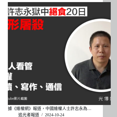
據《維權網》報道，中國維權人士許志永為…
追光者報道
2024-10-24