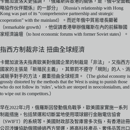
卡爾加波洛夫更強調，「俄羅斯與香港的關係，是『俄中全面戰
略協作伙伴關係』的一部分」（Russia’s relationship with Hong
Kong was part of its “comprehensive partnership and strategic
cooperation” with the mainland）。而近年俄中貿易增長顯著
（remarkable growth），他促請香港舉辦俄羅斯在內的前蘇聯國
家經濟論壇（to host economic forums with former Soviet states）。
指西方制裁非法 扭曲全球經濟
卡爾加波洛夫指責歐美對俄國企業的制裁是「非法」，又指西方
國家的主張是「新殖民主義」，其懲罰不遵守「規則」的人、消
滅競爭對手的方法，嚴重扭曲全球經濟。（The global economy is
grossly distorted by the methods that the West is using to punish those
who do not follow its ‘rules’, which are steeped in neocolonialism, and
to wipe out its competitors.）
早在2022年2月，俄羅斯因發動俄烏戰爭，歐美國家實施一系列
制裁措施，包括禁運和切斷當地使用環球銀行金融電信協會
（SWIFT）的系統等。美國財政部及智庫曾多次指，有香港註冊
公司涉嫌協助俄國繞過西方禁運，將高科技產品、奢侈品等出口