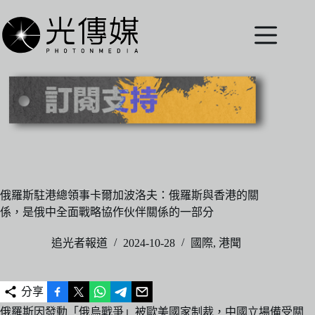
跳
至
主
要
內
容
俄羅斯駐港總領事卡爾加波洛夫：俄羅斯與香港的關
係，是俄中全面戰略協作伙伴關係的一部分
追光者報道
2024-10-28
國際
,
港聞
分享
俄羅斯因發動「俄烏戰爭」被歐美國家制裁，中國立場備受關