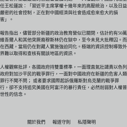
任王松蓮說：「習近平主席掌權十幾年來的高壓統治，以及日益
嚴密的社會控制，正在對中國經濟與社會造成愈來愈大的損
害」。
報告指出，儘管部分新疆的政治教育營似已關閉，估計約有50萬
維吾爾人和其他突厥裔穆斯林仍在獄中，至今未見大批釋囚。而
在西藏，當局仍在對藏人實施強迫同化。極端的資訊控制導致外
界難以取得和查核有關該地區的資訊。
人權觀察批評，各國政府持雙重標準，一面理直氣壯譴責以色列
政府對加沙平民的戰爭罪行，一面對中國政府在新疆的危害人類
罪行不聞不問； 或者要求國際起訴俄羅斯對烏克蘭的戰爭罪
行，卻不支持追究美國在阿富汗的暴行責任，必然削弱對人權普
世性的信念。
關於我們
報道守則
私隱聲明