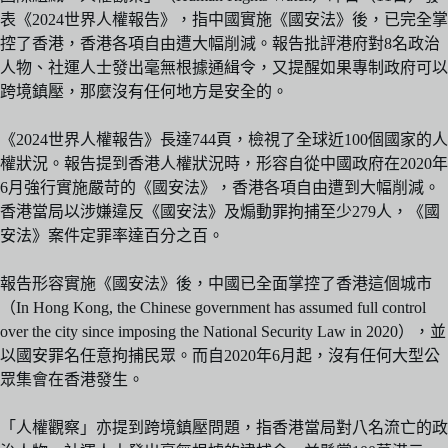
表《2024世界人權報告》，指中國實施《國安法》後，已完全掌
控了香港，香港各項自由遭大幅削減。報告批評港府對8名政治
人物、社運人士發出毫無根據通緝令，又提醒如果專制政府可以
跨境鎮壓，那麼沒有任何地方是安全的。
《2024世界人權報告》長達744頁，檢視了全球近100個國家的人
權狀況。報告提到香港人權狀況時，形容自從中國政府在2020年
6月強行實施嚴苛的《國安法》，香港各項自由遭到大幅削減。
香港當局以涉嫌違反《國安法》及煽動罪拘捕至少279人，《國
安法》案件定罪率達百分之百。
報告形容實施《國安法》後，中國已全面掌控了香港這個城市
（In Hong Kong, the Chinese government has assumed full control
over the city since imposing the National Security Law in 2020），並
以國安罪名任意拘捕民眾。而自2020年6月起，沒有任何大型公
眾集會在香港發生。
「人權觀察」亦提到跨境鎮壓問題，指香港當局對八名流亡的政