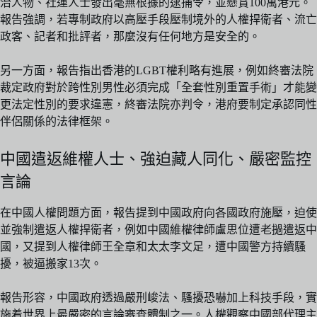
治人物、社運人士發出毫無根據的逮捕令，並懸賞100萬港元。
報告強調，若專制政府以高壓手段壓制境外的人權捍衛者、流亡
政客、記者和批評者，那麼沒有任何地方是安全的。
另一方面，報告指出香港的LGBT權利略有進展，例如終審法院
裁定政府對於跨性別男性必須完成「全套性別重置手術」才能變
更法定性別的要求違憲，終審法院亦判令，港府要制定承認同性
伴侶關係的法律框架。
中國遣返維權人士、強迫藏人同化、嚴密監控
言論
在中國人權問題方面，報告提到中國政府向各國政府施壓，迫使
並強制遣返人權捍衛者，例如中國維權律師盧思位遭老撾遣返中
國，又提到人權律師王全章和太太李文足，遭中國警方持續騷
擾，被逼搬家13次。
報告形容，中國政府透過嚴刑峻法、騷擾恐嚇加上科技手段，實
施着世界上最嚴密的言論審查體制之一。人權觀察中國部代理主