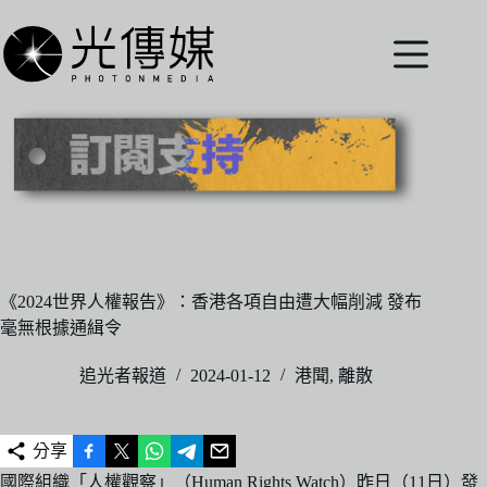
跳
至
主
要
內
容
《2024世界人權報告》：香港各項自由遭大幅削減 發布
毫無根據通緝令
追光者報道
2024-01-12
港聞
,
離散
分享
國際組織「人權觀察」（Human Rights Watch）昨日（11日）發