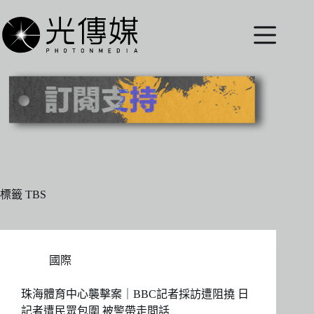
跳
至
主
要
內
容
標籤
TBS
國際
珠海體育中心襲擊案｜BBC記者採訪遭阻撓 日
記者遭民眾包圍 被警帶走問話