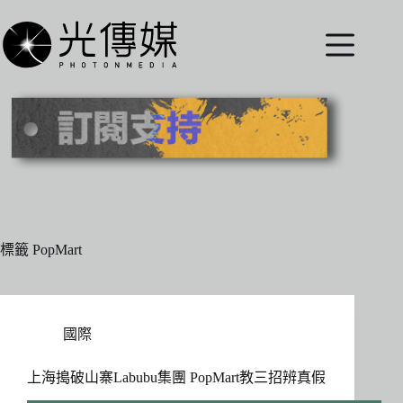
跳
至
主
要
內
容
標籤
PopMart
國際
上海搗破山寨Labubu集團 PopMart教三招辨真假