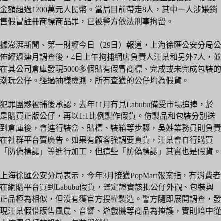
金額超過1200萬元人民幣。當局目前帶走8人，其中一人涉嫌銷
售假冒註冊商標商品罪，已被警方依法刑事拘留。
據澎湃新聞、第一財經今日（29日）報道，上海徐匯公安分局公
佈經過連月調查後，4日上午拘捕網店負責人汪某和另外7人，並
在其公司倉庫發現5000多個貼有假冒商標、完成或未完成包裝的
潮玩公仔。經過抽樣檢測，所有查獲的公仔均為假貨。
犯罪團夥被捕後承認，去年11月有見Labubu備受市場追捧，於
是購買正版公仔，再以1:1比例製作假貨。仿製品和包裝分別送
到倉庫後，會進行裝盒、貼標、裝箱等步驟，吳姓業務員則負責
在社群平台賣廣告。如果有顧客強調要真貨，汪某會自行購買
「防偽標誌」等進行加工，但這些「防偽標誌」其實也是假貨。
上海徐匯公安分局表示，今年3月接獲PopMart報案指，有消費者
在網購平台買到Labubu假貨，鑑定證實該批公仔外觀、包裝與
正品極為相似，但沒有獲官方授權製造。警方隨即展開調查，發
現汪某假借販售風扇、音響、遊戲機等商品為掩護，實則暗中從