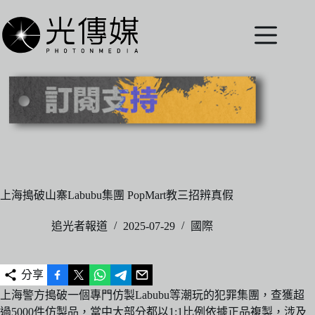
跳
至
主
要
內
容
上海搗破山寨Labubu集團 PopMart教三招辨真假
追光者報道
2025-07-29
國際
分享
上海警方搗破一個專門仿製Labubu等潮玩的犯罪集團，查獲超
過5000件仿製品，當中大部分都以1:1比例依據正品複製，涉及