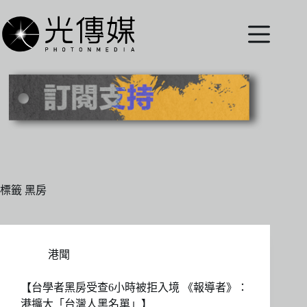
跳
至
主
要
內
容
標籤
黑房
港聞
【台學者黑房受查6小時被拒入境 《報導者》：
港擴大「台灣人黑名單」】