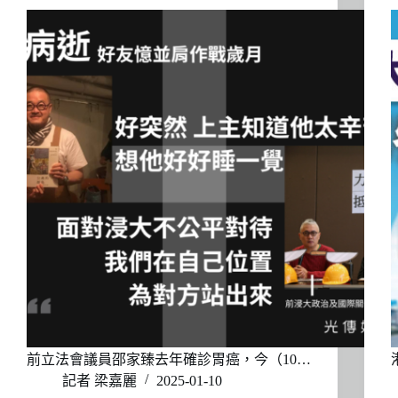
前立法會議員邵家臻去年確診胃癌，今（10…
記者 梁嘉麗
2025-01-10