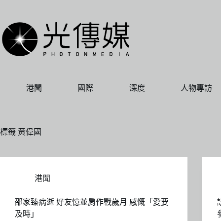
跳
至
主
要
內
容
港聞
國際
深度
人物專訪
標籤
黃偉國
港聞
邵家臻病逝 好友憶並肩作戰歲月 感慨「愛要
及時」