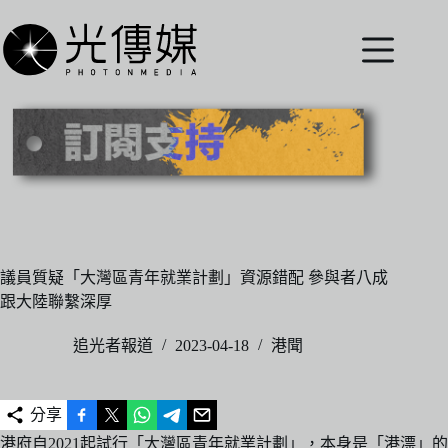
跳
至
主
要
內
容
議員質疑「大灣區青年就業計劃」資源錯配 參與者八成
跟大陸聯繫深厚
追光者報道
2023-04-18
港聞
分享
港府自2021起試行「大灣區青年就業計劃」，本身是「港漂」的