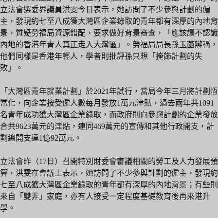
立法會選委界議員洪雯今日表示，她訪問了不少參與計劃的僱
主，發現約七至八成獲大灣區企業錄取的青年都有深厚的內地背
景，質疑勞福局資源錯配，要求做好背景審查，「應該讓不認識
內地的香港年青人真正走入大灣區」。勞福局局長孫玉菡辯稱，
他們同樣是香港年輕人，學者則批評孫只想「掩飾計劃的失
敗」。
「大灣區青年就業計劃」於2021年試行，當局今年三月將計劃恆
常化，向企業按受僱人數每月發放1萬元津貼，過去兩年共1091
名青年成功獲大灣區企業錄取，而政府則向參與計劃的企業發放
合共9623萬元的津貼，連同469萬元的宣傳和其他行政開支，計
劃總開支達1億92萬元。
立法會昨（17日）召開特別財委會審議相關的勞工及人力發展預
算，洪雯在會議上表示，她訪問了不少參與計劃的僱主，發現約
七至八成獲大灣區企業錄取的青年都有深厚的內地背景；有些則
來自「雙非」家庭，亦有人接受一定程度基礎教育後再來港升
學。