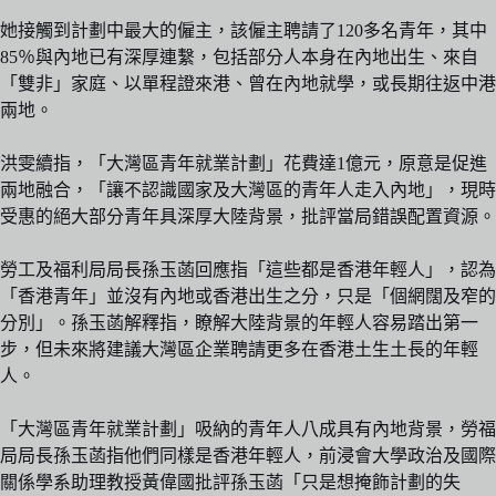
她接觸到計劃中最大的僱主，該僱主聘請了120多名青年，其中
85％與內地已有深厚連繫，包括部分人本身在內地出生、來自
「雙非」家庭、以單程證來港、曾在內地就學，或長期往返中港
兩地。
洪雯續指，「大灣區青年就業計劃」花費達1億元，原意是促進
兩地融合，「讓不認識國家及大灣區的青年人走入內地」，現時
受惠的絕大部分青年具深厚大陸背景，批評當局錯誤配置資源。
勞工及福利局局長孫玉菡回應指「這些都是香港年輕人」，認為
「香港青年」並沒有內地或香港出生之分，只是「個網闊及窄的
分別」。孫玉菡解釋指，瞭解大陸背景的年輕人容易踏出第一
步，但未來將建議大灣區企業聘請更多在香港土生土長的年輕
人。
「大灣區青年就業計劃」吸納的青年人八成具有內地背景，勞福
局局長孫玉菡指他們同樣是香港年輕人，前浸會大學政治及國際
關係學系助理教授黃偉國批評孫玉菡「只是想掩飾計劃的失