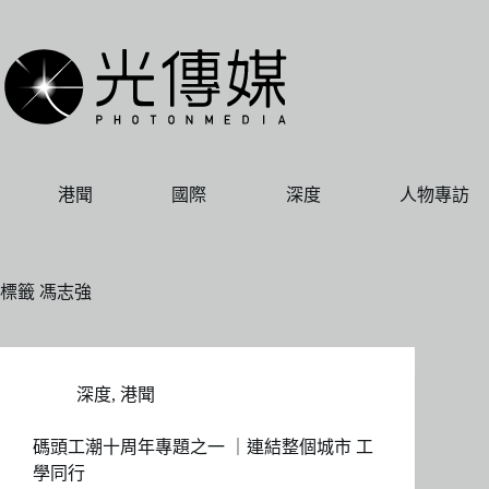
跳
至
主
要
內
容
港聞
國際
深度
人物專訪
標籤
馮志強
深度
,
港聞
碼頭工潮十周年專題之一 ｜連結整個城市 工
學同行